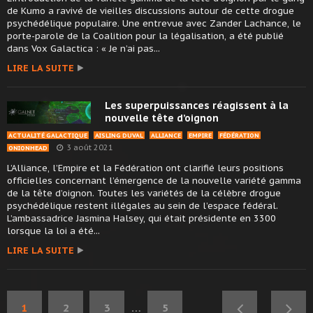
de Kumo a ravivé de vieilles discussions autour de cette drogue
psychédélique populaire. Une entrevue avec Zander Lachance, le
porte-parole de la Coalition pour la légalisation, a été publié
dans Vox Galactica : « Je n’ai pas...
LIRE LA SUITE
Les superpuissances réagissent à la
nouvelle tête d’oignon
ACTUALITÉ GALACTIQUE
AISLING DUVAL
ALLIANCE
EMPIRE
FÉDÉRATION
3 août 2021
ONIONHEAD
L’Alliance, l’Empire et la Fédération ont clarifié leurs positions
officielles concernant l’émergence de la nouvelle variété gamma
de la tête d’oignon. Toutes les variétés de la célèbre drogue
psychédélique restent illégales au sein de l’espace fédéral.
L’ambassadrice Jasmina Halsey, qui était présidente en 3300
lorsque la loi a été...
LIRE LA SUITE
1
2
3
…
5