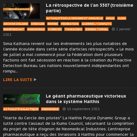
La rétrospective de l’an 3307 (troisième
partie)
ACTUALITÉ DE LA SEMAINE ET ANNUELLE
AEGIS
ALNM
ARCHON DELAINE
DREDGER
EMPIRE
FÉDÉRATION
GUERRES / CONFLITS
2 janvier
INDÉPENDANT
ONIONHEAD
SCIENCES
THARGOIDS
ZEMINA TORVAL
2022
Sima Kalhana revient sur les événements les plus notables de
l’année écoulée dans cette série d’articles rétrospectifs. « Le mois
de juillet a mal commencé pour la Fédération dont plusieurs
factions ont fait sécession en réaction à la création du Proactive
Detection Bureau. Les nations nouvellement indépendantes ont
rompu...
LIRE LA SUITE
Le géant pharmaceutique victorieux
dans le système Haithis
16 septembre 2021
ACTUALITÉ GALACTIQUE
ONIONHEAD
*Alerte du Cercle des pilotes* La Haithis Purple Dynamic Group a
lutté contre l’assaut de la Kumo Council, sécurisant la complétion
du projet de tête d’oignon de Neomedical Industries. L’entreprise
pharmaceutique a reçu des livraisons à Haithis pour commencer la