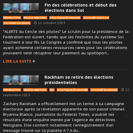
Fin des célébrations et début des
élections dans Sol
FÉDÉRATION
FELICIA WINTERS
POLITIQUE/ÉCONOMIE
ZACHARY HUDSON
12 octobre 2023
ZACHARY RACKHAM
*ALERTE du Cercle des pilotes* Le scrutin pour la présidence de la
Fédération est ouvert, tandis que les festivités du système Sol
touchent à leur fin. Le Congrès a confirmé que tous les pilotes
ayant acheminé certaines ressources rares pour les célébrations
pouvaient venir récupérer leur paiement au spatioport...
LIRE LA SUITE
Rackham se retire des élections
présidentielles
22
FÉDÉRATION
FELICIA WINTERS
FIA
POLITIQUE/ÉCONOMIE
ZACHARY RACKHAM
septembre 2023
Zachary Rackham a officiellement mis un terme à sa campagne
électorale après la révélation apparente de son passé criminel.
Bryanna Blanco, journaliste du Federal Times, a publié les
résultats d’une enquête menée par l’agence de détectives
Wallglass. Elle contient notamment l’enregistrement d’un
message trouvé sur la planète A 7 A du...