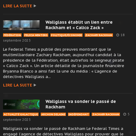
LIRE LA SUITE
Wallglass établit un lien entre
Rackham et « Calico Zack »
18
FÉDÉRATION
FELICIA WINTERS
POLITIQUE/ÉCONOMIE
ZACHARY RACKHAM
septembre 2023
Le Federal Times a publié des preuves montrant que le
multimilliardaire Zachary Rackham, aujourd’hui candidat à la
présidence de la Fédération, était autrefois le seigneur pirate
« Calico Zack ». Un article détaillé de la journaliste financière
Bryanna Blanco a ainsi fait la une du média : « L’agence de
détectives Wallglass a...
LIRE LA SUITE
Wallglass va sonder le passé de
Rackham
5
ACTUALITÉ GALACTIQUE
ARCHON DELAINE
INDÉPENDANT
ZACHARY RACKHAM
septembre 2023
Wallglass va sonder le passé de Rackham Le Federal Times a
engagé l’agence de détectives Wallglass pour prouver que le