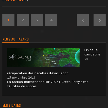
LIRE LA SUITE
1
2
3
4
NEWS AU HASARD
Fin de la
campagne
de
récupération des nacelles d’évacuation
15 novembre 2018
La faction Independent HIP 29241 Green Party s’est
félicitée du succès …
ELITE DATES