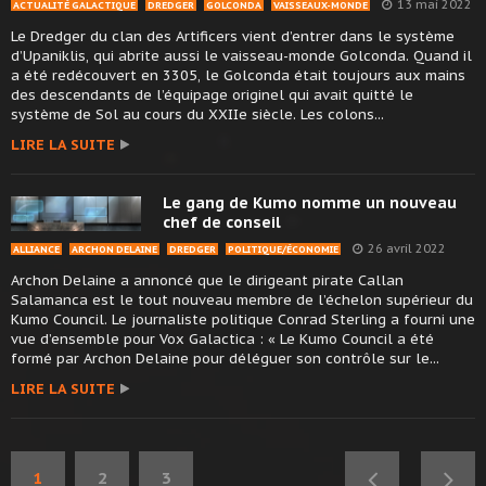
13 mai 2022
ACTUALITÉ GALACTIQUE
DREDGER
GOLCONDA
VAISSEAUX-MONDE
Le Dredger du clan des Artificers vient d’entrer dans le système
d’Upaniklis, qui abrite aussi le vaisseau-monde Golconda. Quand il
a été redécouvert en 3305, le Golconda était toujours aux mains
des descendants de l’équipage originel qui avait quitté le
système de Sol au cours du XXIIe siècle. Les colons...
LIRE LA SUITE
Le gang de Kumo nomme un nouveau
chef de conseil
26 avril 2022
ALLIANCE
ARCHON DELAINE
DREDGER
POLITIQUE/ÉCONOMIE
Archon Delaine a annoncé que le dirigeant pirate Callan
Salamanca est le tout nouveau membre de l’échelon supérieur du
Kumo Council. Le journaliste politique Conrad Sterling a fourni une
vue d’ensemble pour Vox Galactica : « Le Kumo Council a été
formé par Archon Delaine pour déléguer son contrôle sur le...
LIRE LA SUITE
1
2
3