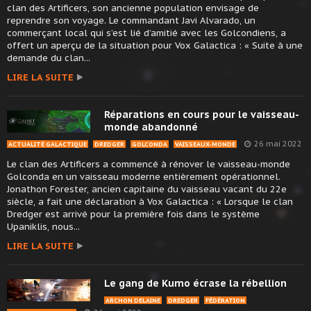
clan des Artificers, son ancienne population envisage de
reprendre son voyage. Le commandant Javi Alvarado, un
commerçant local qui s’est lié d’amitié avec les Golcondiens, a
offert un aperçu de la situation pour Vox Galactica : « Suite à une
demande du clan...
LIRE LA SUITE
Réparations en cours pour le vaisseau-
monde abandonné
26 mai 2022
ACTUALITÉ GALACTIQUE
DREDGER
GOLCONDA
VAISSEAUX-MONDE
Le clan des Artificers a commencé à rénover le vaisseau-monde
Golconda en un vaisseau moderne entièrement opérationnel.
Jonathon Forester, ancien capitaine du vaisseau vacant du 22e
siècle, a fait une déclaration à Vox Galactica : « Lorsque le clan
Dredger est arrivé pour la première fois dans le système
Upaniklis, nous...
LIRE LA SUITE
Le gang de Kumo écrase la rébellion
ARCHON DELAINE
DREDGER
FÉDÉRATION