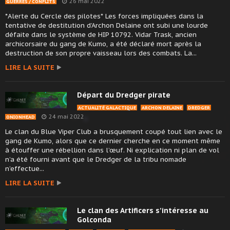
26 mai 2022
GUERRES / CONFLITS
*Alerte du Cercle des pilotes* Les forces impliquées dans la
tentative de destitution d’Archon Delaine ont subi une lourde
défaite dans le système de HIP 10792. Vidar Trask, ancien
archicorsaire du gang de Kumo, a été déclaré mort après la
destruction de son propre vaisseau lors des combats. La...
LIRE LA SUITE
Départ du Dredger pirate
ACTUALITÉ GALACTIQUE
ARCHON DELAINE
DREDGER
24 mai 2022
ONIONHEAD
Le clan du Blue Viper Club a brusquement coupé tout lien avec le
gang de Kumo, alors que ce dernier cherche en ce moment même
à étouffer une rébellion dans l’œuf. Ni explication ni plan de vol
n’a été fourni avant que le Dredger de la tribu nomade
n’effectue...
LIRE LA SUITE
Le clan des Artificers s’intéresse au
Golconda