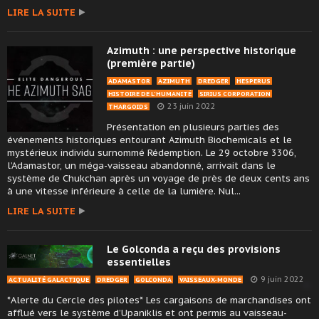
LIRE LA SUITE
Azimuth : une perspective historique
(première partie)
ADAMASTOR
AZIMUTH
DREDGER
HESPERUS
HISTOIRE DE L'HUMANITÉ
SIRIUS CORPORATION
23 juin 2022
THARGOIDS
Présentation en plusieurs parties des
événements historiques entourant Azimuth Biochemicals et le
mystérieux individu surnommé Rédemption. Le 29 octobre 3306,
l’Adamastor, un méga-vaisseau abandonné, arrivait dans le
système de Chukchan après un voyage de près de deux cents ans
à une vitesse inférieure à celle de la lumière. Nul...
LIRE LA SUITE
Le Golconda a reçu des provisions
essentielles
9 juin 2022
ACTUALITÉ GALACTIQUE
DREDGER
GOLCONDA
VAISSEAUX-MONDE
*Alerte du Cercle des pilotes* Les cargaisons de marchandises ont
afflué vers le système d’Upaniklis et ont permis au vaisseau-