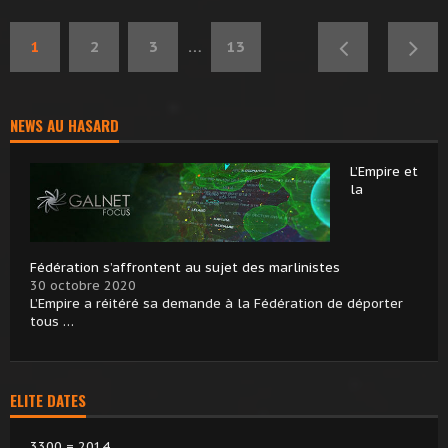
1
2
3
…
13
NEWS AU HASARD
L’Empire et
la
Fédération s’affrontent au sujet des marlinistes
30 octobre 2020
L’Empire a réitéré sa demande à la Fédération de déporter
tous …
ELITE DATES
3300 = 2014