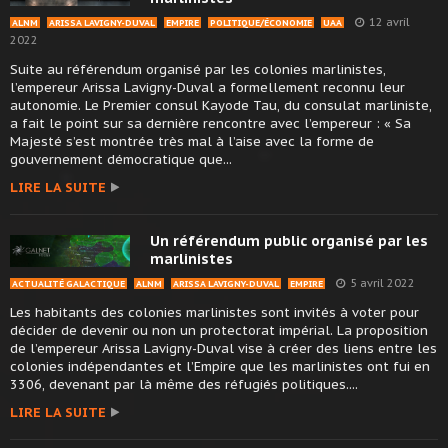
12 avril
ALNM
ARISSA LAVIGNY-DUVAL
EMPIRE
POLITIQUE/ÉCONOMIE
UAA
2022
Suite au référendum organisé par les colonies marlinistes,
l’empereur Arissa Lavigny-Duval a formellement reconnu leur
autonomie. Le Premier consul Kayode Tau, du consulat marliniste,
a fait le point sur sa dernière rencontre avec l’empereur : « Sa
Majesté s’est montrée très mal à l’aise avec la forme de
gouvernement démocratique que...
LIRE LA SUITE
Un référendum public organisé par les
marlinistes
5 avril 2022
ACTUALITÉ GALACTIQUE
ALNM
ARISSA LAVIGNY-DUVAL
EMPIRE
Les habitants des colonies marlinistes sont invités à voter pour
décider de devenir ou non un protectorat impérial. La proposition
de l’empereur Arissa Lavigny-Duval vise à créer des liens entre les
colonies indépendantes et l’Empire que les marlinistes ont fui en
3306, devenant par là même des réfugiés politiques....
LIRE LA SUITE