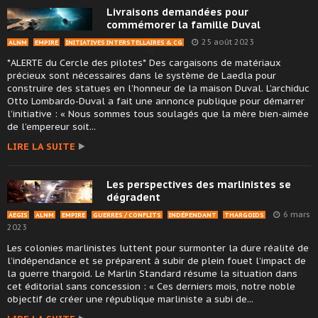
Livraisons demandées pour
commémorer la famille Duval
25 août 2023
ALNM
EMPIRE
INITIATIVES INTERSTELLAIRES & CG
*ALERTE du Cercle des pilotes* Des cargaisons de matériaux
précieux sont nécessaires dans le système de Laedla pour
construire des statues en l’honneur de la maison Duval. L’archiduc
Otto Lombardo-Duval a fait une annonce publique pour démarrer
l’initiative : « Nous sommes tous soulagés que la mère bien-aimée
de l’empereur soit...
LIRE LA SUITE
Les perspectives des marlinistes se
dégradent
6 mars
AEGIS
ALNM
EMPIRE
GUERRES / CONFLITS
INDÉPENDANT
THARGOIDS
2023
Les colonies marlinistes luttent pour surmonter la dure réalité de
l’indépendance et se préparent à subir de plein fouet l’impact de
la guerre thargoid. Le Marlin Standard résume la situation dans
cet éditorial sans concession : « Ces derniers mois, notre noble
objectif de créer une république marliniste a subi de...