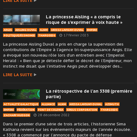
LIRE LA SUITE
La princesse Aisling « a compris le
risque de s’exprimer à voix haute »
AEGIS
AISLING DUVAL
ALNM
ARISSA LAVIGNY-DUVAL
EMPIRE
17 février 2023
POLITIQUE/ÉCONOMIE
THARGOIDS
La princesse Aisling Duval a pris en charge la supervision des
contributions de l’Empire à l’agence tri-superpuissance Aegis. Elle
a évoqué son nouveau rôle lors d’un entretien avec l’Imperial
Herald : « Bien que je déteste défier le décret de l’Empereur, mon
instinct me disait que l’initiative Aegis peut développer des...
LIRE LA SUITE
La rétrospective de l’an 3308 (première
partie)
ACTUALITÉ GALACTIQUE
ALLIANCE
ALNM
ARISSA LAVIGNY-DUVAL
AZIMUTH
EMPIRE
FÉDÉRATION
PONT DE COLONIA
SIRIUS CORPORATION
THARGOIDS
28 décembre 2022
ZACHARY HUDSON
Dans le premier d’une série de trois articles, l’historienne Sima
Kalhana revient sur les événements majeurs de l’année écoulée.
« 3308 a commencé par l’annonce du pacte de défense