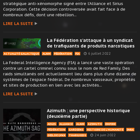
stratégique anti-xénomorphe signé entre l’Alliance et Sirius
Corporation. Cette décision controversée avait fait face à de
nombreux défis, dont une rébellion...
LIRE LA SUITE
La Fédération s’attaque à un syndicat
de trafiquants de produits narcotiques
6 juillet 2022
ACTUALITÉ GALACTIQUE
ALNM
FÉDÉRATION
FIA
La Federal Intelligence Agency (FIA) a lancé une vaste opération
contre un cartel criminel connu sous le nom de Red Family. Des
raids simultanés ont actuellement lieu dans plus d’une dizaine de
systèmes de l’espace fédéral. De nombreux vaisseaux, propriétés
et sites de production en lien avec les activités...
LIRE LA SUITE
Azimuth : une perspective historique
(deuxième partie)
AEGIS
ALLIANCE
ALNM
AZIMUTH
EMPIRE
FÉDÉRATION
GARDIENS
HISTOIRE DE L'HUMANITÉ
INRA
24 juin 2022
OEIL DE LYNX
THARGOIDS