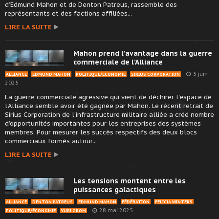
d’Edmund Mahon et de Denton Patreus, rassemble des
représentants et des factions affiliées...
LIRE LA SUITE
Mahon prend l’avantage dans la guerre
commerciale de l’Alliance
5 juin
ALLIANCE
EDMUND MAHON
POLITIQUE/ÉCONOMIE
SIRIUS CORPORATION
2025
La guerre commerciale agressive qui vient de déchirer l’espace de
l’Alliance semble avoir été gagnée par Mahon. Le récent retrait de
Sirius Corporation de l’infrastructure militaire alliée a créé nombre
d’opportunités importantes pour les entreprises des systèmes
membres. Pour mesurer les succès respectifs des deux blocs
commerciaux formés autour...
LIRE LA SUITE
Les tensions montent entre les
puissances galactiques
ALLIANCE
DENTON PATREUS
EDMUND MAHON
FÉDÉRATION
FELICIA WINTERS
28 mai 2025
POLITIQUE/ÉCONOMIE
YURI GROM