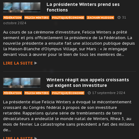
La présidente Winters prend ses
fonctions
31
FÉDÉRATION
FELICIA WINTERS
POLITIQUE/ÉCONOMIE
ZACHARY HUDSON
octobre 2024
Au cours de sa cérémonie d’investiture, Felicia Winters a prêté
serment et pris officiellement la présidence de la Fédération. La
nouvelle présidente a ensuite fait une allocution publique depuis
la Maison-Blanche d’Olympus Village, sur Mars : « Je m’engage
devant vous à œuvrer pour le bien de tous les membres de...
LIRE LA SUITE
Winters réagit aux appels croissants
qui exigent son investiture
17 septembre 2024
FÉDÉRATION
FELICIA WINTERS
POLITIQUE/ÉCONOMIE
La présidente élue Felicia Winters a évoqué le mécontentement
croissant du Congrès fédéral à propos de son investiture
retardée. Rappelons qu’une série de tremblements de terre
dévastateurs a endeuillé le monde natal de Winters, Rhea 3, au
mois de février. La catastrophe sans précédent a fait des millions
de...
LIRE LA SUITE