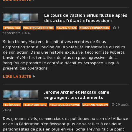
Le cours de l’action Sirius fluctue après
des actes frôlant « l’obsession »
3
LI YONG-RUI
POLITIQUE/ÉCONOMIE
PRANAV ANTAL
SIRIUS CORPORATION
septembre 2024
Selon Money Matters, les initiatives récentes de Sirius
Corporation sont à l’origine de la volatilité inhabituelle du cours
de son action. Dans une histoire exclusive, l’économiste Roberta
Unwin révèle les tentatives de plus en plus agressives de Li
Yong-Rui de prendre le contrôle d’Achilles Aerospace. Jusqu’à
présent, ces opérations...
LIRE LA SUITE
Jerome Archer et Nakato Kaine
engrangent les ralliements
29 août
FÉDÉRATION
FELICIA WINTERS
POLITIQUE/ÉCONOMIE
ZACHARY HUDSON
2024
Des groupes civils, commerciaux et politiques au sein de l’Alliance
et de la Fédération n’en finissent plus de se rallier à ces deux
personnalités de plus en plus en vue. Sofia Trevino fait le point