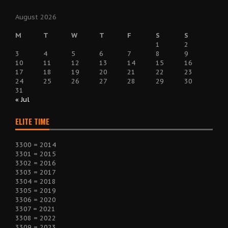
August 2026
M
T
W
T
F
S
S
1
2
3
4
5
6
7
8
9
10
11
12
13
14
15
16
17
18
19
20
21
22
23
24
25
26
27
28
29
30
31
« Jul
ELITE TIME
3300 = 2014
3301 = 2015
3302 = 2016
3303 = 2017
3304 = 2018
3305 = 2019
3306 = 2020
3307 = 2021
3308 = 2022
3309 = 2023