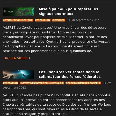
Mise à jour ACS pour repérer les
signaux anormaux
30 septembre 2022
ACTUALITÉ GALACTIQUE
FÉDÉRATION
SCIENCES
*ALERTE du Cercle des pilotes* Une mise à jour des détecteurs
d’analyse complète du système (ACS) est en cours de
déploiement, avec pour objectif de mieux cerner la nature des
anomalies interstellaires. Cynthia Sideris, présidente d’Universal
Cartographics, déclare : « La communauté scientifique est
fascinée par ces phénomènes que nous qualifions de...
LIRE LA SUITE
Les Chapitres véritables dans le
collimateur des forces fédérales
29
FÉDÉRATION
INITIATIVES INTERSTELLAIRES & CG
SECTE DU DIEU DES CONFINS
septembre 2022
*ALERTE du Cercle des pilotes* Un conflit a éclaté dans Popontia
alors que la Fédération entend appréhender les adeptes des
Chapitres véritables de la secte du Dieu des confins. Les Workers
of Popontia Free, qui sont favorables au droit de la secte à
pratiquer sa religion, y préparaient le...