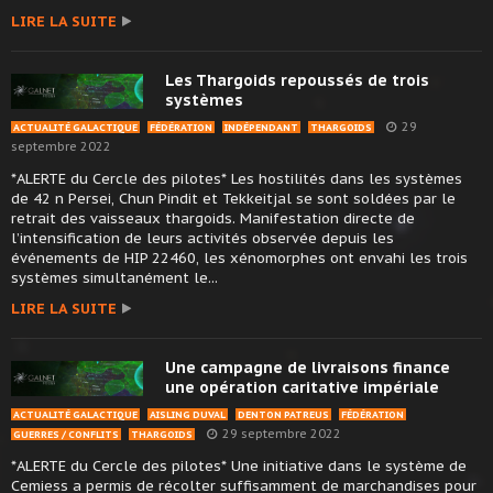
LIRE LA SUITE
Les Thargoids repoussés de trois
systèmes
29
ACTUALITÉ GALACTIQUE
FÉDÉRATION
INDÉPENDANT
THARGOIDS
septembre 2022
*ALERTE du Cercle des pilotes* Les hostilités dans les systèmes
de 42 n Persei, Chun Pindit et Tekkeitjal se sont soldées par le
retrait des vaisseaux thargoids. Manifestation directe de
l’intensification de leurs activités observée depuis les
événements de HIP 22460, les xénomorphes ont envahi les trois
systèmes simultanément le...
LIRE LA SUITE
Une campagne de livraisons finance
une opération caritative impériale
ACTUALITÉ GALACTIQUE
AISLING DUVAL
DENTON PATREUS
FÉDÉRATION
29 septembre 2022
GUERRES / CONFLITS
THARGOIDS
*ALERTE du Cercle des pilotes* Une initiative dans le système de
Cemiess a permis de récolter suffisamment de marchandises pour