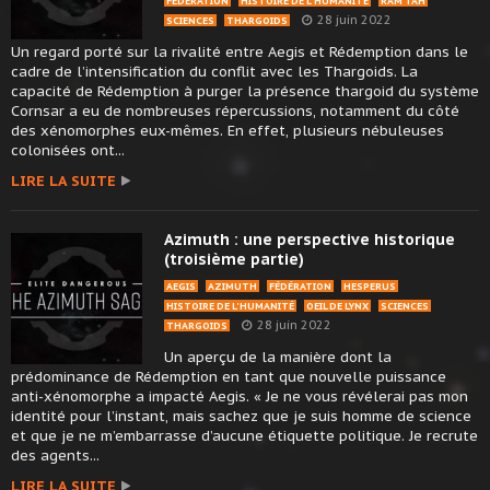
FÉDÉRATION
HISTOIRE DE L'HUMANITÉ
RAM TAH
28 juin 2022
SCIENCES
THARGOIDS
Un regard porté sur la rivalité entre Aegis et Rédemption dans le
cadre de l’intensification du conflit avec les Thargoids. La
capacité de Rédemption à purger la présence thargoid du système
Cornsar a eu de nombreuses répercussions, notamment du côté
des xénomorphes eux-mêmes. En effet, plusieurs nébuleuses
colonisées ont...
LIRE LA SUITE
Azimuth : une perspective historique
(troisième partie)
AEGIS
AZIMUTH
FÉDÉRATION
HESPERUS
HISTOIRE DE L'HUMANITÉ
OEIL DE LYNX
SCIENCES
28 juin 2022
THARGOIDS
Un aperçu de la manière dont la
prédominance de Rédemption en tant que nouvelle puissance
anti-xénomorphe a impacté Aegis. « Je ne vous révélerai pas mon
identité pour l’instant, mais sachez que je suis homme de science
et que je ne m’embarrasse d’aucune étiquette politique. Je recrute
des agents...
LIRE LA SUITE