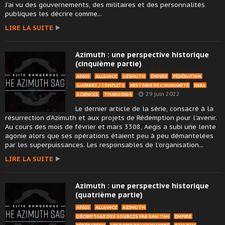
J’ai vu des gouvernements, des militaires et des personnalités
publiques les décrire comme...
LIRE LA SUITE
Azimuth : une perspective historique
(cinquième partie)
AEGIS
ALLIANCE
AZIMUTH
EMPIRE
FÉDÉRATION
GUERRES / CONFLITS
HISTOIRE DE L'HUMANITÉ
INRA
29 juin 2022
SCIENCES
THARGOIDS
Le dernier article de la série, consacré à la
résurrection d’Azimuth et aux projets de Rédemption pour l’avenir.
Au cours des mois de février et mars 3308, Aegis a subi une lente
agonie alors que ses opérations étaient peu à peu démantelées
par les superpuissances. Les responsables de l’organisation...
LIRE LA SUITE
Azimuth : une perspective historique
(quatrième partie)
AEGIS
ALLIANCE
AZIMUTH
DÉCRYPTAGE DES SOURCES PAR RAM TAH
EMPIRE