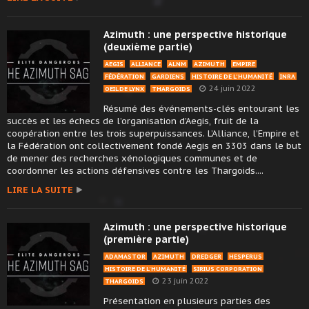
Azimuth : une perspective historique
(deuxième partie)
AEGIS
ALLIANCE
ALNM
AZIMUTH
EMPIRE
FÉDÉRATION
GARDIENS
HISTOIRE DE L'HUMANITÉ
INRA
24 juin 2022
OEIL DE LYNX
THARGOIDS
Résumé des événements-clés entourant les
succès et les échecs de l’organisation d’Aegis, fruit de la
coopération entre les trois superpuissances. L’Alliance, l’Empire et
la Fédération ont collectivement fondé Aegis en 3303 dans le but
de mener des recherches xénologiques communes et de
coordonner les actions défensives contre les Thargoids....
LIRE LA SUITE
Azimuth : une perspective historique
(première partie)
ADAMASTOR
AZIMUTH
DREDGER
HESPERUS
HISTOIRE DE L'HUMANITÉ
SIRIUS CORPORATION
23 juin 2022
THARGOIDS
Présentation en plusieurs parties des