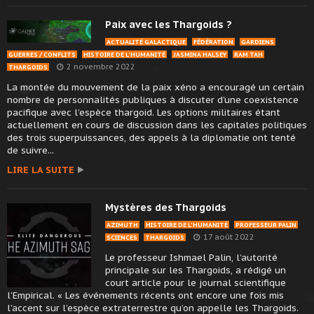
Paix avec les Thargoids ?
ACTUALITÉ GALACTIQUE
FÉDÉRATION
GARDIENS
GUERRES / CONFLITS
HISTOIRE DE L'HUMANITÉ
JASMINA HALSEY
RAM TAH
2 novembre 2022
THARGOIDS
La montée du mouvement de la paix xéno a encouragé un certain
nombre de personnalités publiques à discuter d’une coexistence
pacifique avec l’espèce thargoid. Les options militaires étant
actuellement en cours de discussion dans les capitales politiques
des trois superpuissances, des appels à la diplomatie ont tenté
de suivre...
LIRE LA SUITE
Mystères des Thargoids
AZIMUTH
HISTOIRE DE L'HUMANITÉ
PROFESSEUR PALIN
17 août 2022
SCIENCES
THARGOIDS
Le professeur Ishmael Palin, l’autorité
principale sur les Thargoids, a rédigé un
court article pour le journal scientifique
l’Empirical. « Les événements récents ont encore une fois mis
l’accent sur l’espèce extraterrestre qu’on appelle les Thargoids.