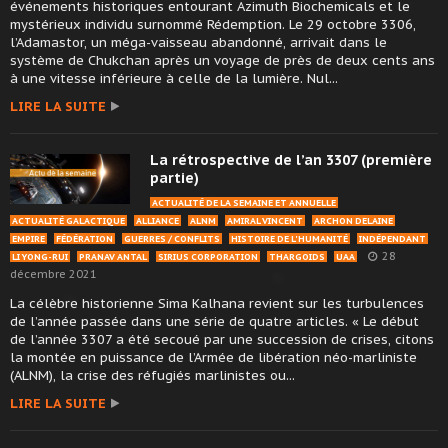
événements historiques entourant Azimuth Biochemicals et le
mystérieux individu surnommé Rédemption. Le 29 octobre 3306,
l’Adamastor, un méga-vaisseau abandonné, arrivait dans le
système de Chukchan après un voyage de près de deux cents ans
à une vitesse inférieure à celle de la lumière. Nul...
LIRE LA SUITE
La rétrospective de l’an 3307 (première
partie)
ACTUALITÉ DE LA SEMAINE ET ANNUELLE
ACTUALITÉ GALACTIQUE
ALLIANCE
ALNM
AMIRAL VINCENT
ARCHON DELAINE
EMPIRE
FÉDÉRATION
GUERRES / CONFLITS
HISTOIRE DE L'HUMANITÉ
INDÉPENDANT
28
LI YONG-RUI
PRANAV ANTAL
SIRIUS CORPORATION
THARGOIDS
UAA
décembre 2021
La célèbre historienne Sima Kalhana revient sur les turbulences
de l’année passée dans une série de quatre articles. « Le début
de l’année 3307 a été secoué par une succession de crises, citons
la montée en puissance de l’Armée de libération néo-marliniste
(ALNM), la crise des réfugiés marlinistes ou...
LIRE LA SUITE