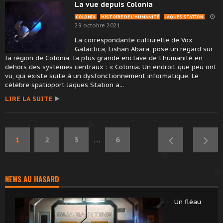
La vue depuis Colonia
COLONIA
HISTOIRE DE L'HUMANITÉ
JAQUES STATION
29 octobre 2021
La correspondante culturelle de Vox
Galactica, Lishan Abara, pose un regard sur
la région de Colonia, la plus grande enclave de l’humanité en
dehors des systèmes centraux : « Colonia. Un endroit que peu ont
vu, qui existe suite à un dysfonctionnement informatique. Le
célèbre spatioport Jaques Station a...
LIRE LA SUITE
1
2
3
…
6
NEWS AU HASARD
Un fléau