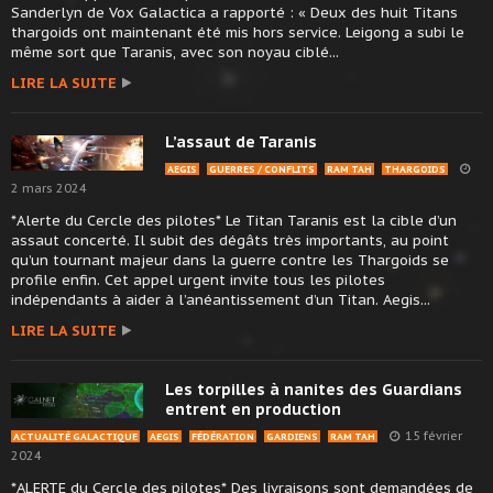
Sanderlyn de Vox Galactica a rapporté : « Deux des huit Titans
thargoids ont maintenant été mis hors service. Leigong a subi le
même sort que Taranis, avec son noyau ciblé...
LIRE LA SUITE
L’assaut de Taranis
AEGIS
GUERRES / CONFLITS
RAM TAH
THARGOIDS
2 mars 2024
*Alerte du Cercle des pilotes* Le Titan Taranis est la cible d’un
assaut concerté. Il subit des dégâts très importants, au point
qu’un tournant majeur dans la guerre contre les Thargoids se
profile enfin. Cet appel urgent invite tous les pilotes
indépendants à aider à l’anéantissement d’un Titan. Aegis...
LIRE LA SUITE
Les torpilles à nanites des Guardians
entrent en production
15 février
ACTUALITÉ GALACTIQUE
AEGIS
FÉDÉRATION
GARDIENS
RAM TAH
2024
*ALERTE du Cercle des pilotes* Des livraisons sont demandées de