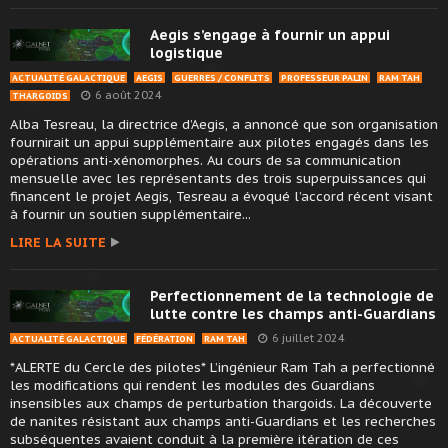
Aegis s’engage à fournir un appui
logistique
ACTUALITÉ GALACTIQUE
AEGIS
GUERRES / CONFLITS
PROFESSEUR PALIN
RAM TAH
6 août 2024
THARGOIDS
Alba Tesreau, la directrice d’Aegis, a annoncé que son organisation
fournirait un appui supplémentaire aux pilotes engagés dans les
opérations anti-xénomorphes. Au cours de sa communication
mensuelle avec les représentants des trois superpuissances qui
financent le projet Aegis, Tesreau a évoqué l’accord récent visant
à fournir un soutien supplémentaire...
LIRE LA SUITE
Perfectionnement de la technologie de
lutte contre les champs anti-Guardians
6 juillet 2024
ACTUALITÉ GALACTIQUE
FÉDÉRATION
RAM TAH
*ALERTE du Cercle des pilotes* L’ingénieur Ram Tah a perfectionné
les modifications qui rendent les modules des Guardians
insensibles aux champs de perturbation thargoids. La découverte
de nanites résistant aux champs anti-Guardians et les recherches
subséquentes avaient conduit à la première itération de ces