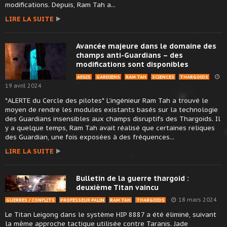
modifications. Depuis, Ram Tah a...
LIRE LA SUITE
Avancée majeure dans le domaine des
champs anti-Guardians – des
modifications sont disponibles
AEGIS
GARDIENS
RAM TAH
SCIENCES
THARGOIDS
19 avril 2024
*ALERTE du Cercle des pilotes* L’ingénieur Ram Tah a trouvé le
moyen de rendre les modules existants basés sur la technologie
des Guardians insensibles aux champs disruptifs des Thargoids. Il
y a quelque temps, Ram Tah avait réalisé que certaines reliques
des Guardian, une fois exposées à des fréquences...
LIRE LA SUITE
Bulletin de la guerre thargoid :
deuxième Titan vaincu
18 mars 2024
GUERRES / CONFLITS
PROFESSEUR PALIN
RAM TAH
THARGOIDS
Le Titan Leigong dans le système HIP 8887 a été éliminé, suivant
la même approche tactique utilisée contre Taranis. Jade