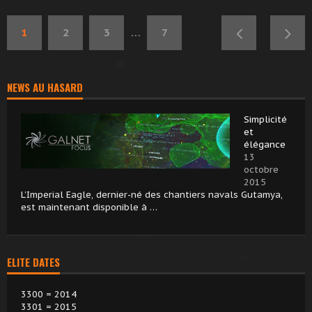
1
2
3
…
7
NEWS AU HASARD
Simplicité
et
élégance
13
octobre
2015
L’Imperial Eagle, dernier-né des chantiers navals Gutamya,
est maintenant disponible à …
ELITE DATES
3300 = 2014
3301 = 2015