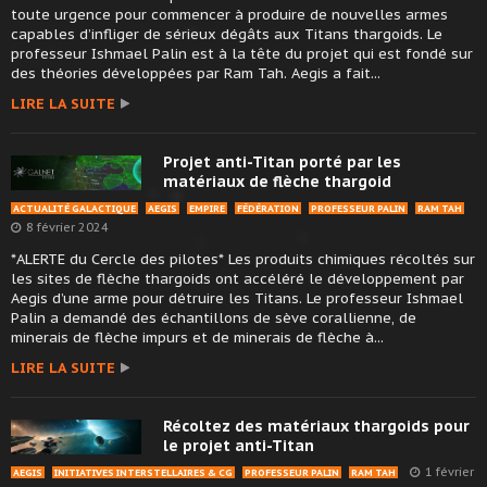
toute urgence pour commencer à produire de nouvelles armes
capables d’infliger de sérieux dégâts aux Titans thargoids. Le
professeur Ishmael Palin est à la tête du projet qui est fondé sur
des théories développées par Ram Tah. Aegis a fait...
LIRE LA SUITE
Projet anti-Titan porté par les
matériaux de flèche thargoid
ACTUALITÉ GALACTIQUE
AEGIS
EMPIRE
FÉDÉRATION
PROFESSEUR PALIN
RAM TAH
8 février 2024
*ALERTE du Cercle des pilotes* Les produits chimiques récoltés sur
les sites de flèche thargoids ont accéléré le développement par
Aegis d’une arme pour détruire les Titans. Le professeur Ishmael
Palin a demandé des échantillons de sève corallienne, de
minerais de flèche impurs et de minerais de flèche à...
LIRE LA SUITE
Récoltez des matériaux thargoids pour
le projet anti-Titan
1 février
AEGIS
INITIATIVES INTERSTELLAIRES & CG
PROFESSEUR PALIN
RAM TAH