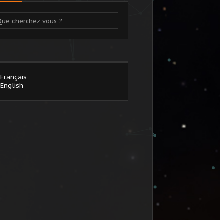
Français
English