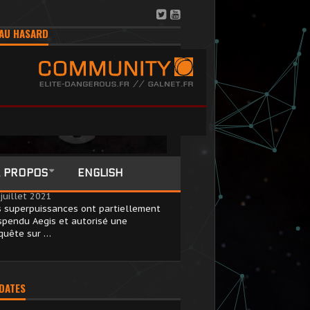
AU HASARD
is fait l’objet d’une enquête après la
 PROPOS
ENGLISH
rte d’un méga-vaisseau
juillet 2021
s superpuissances ont partiellement
spendu Aegis et autorisé une
quête sur …
 DATES