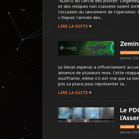
*ALERTE du Cercle des pilotes* L’ingéni
et des reliques non classées soient liv
l’occasion du lancement de l’opération, l
« Depuis l’arrivée des...
LIRE LA SUITE
Zemin
ACTUALITÉ 
janvier 20
Le Sénat impérial a officiellement accue
absence de plusieurs mois. Cette réappa
souffrante, même s’il est vrai que sa be
pris sa place pour représenter la...
LIRE LA SUITE
Le PDG
l’Ass
ALLIANCE
janvier 20