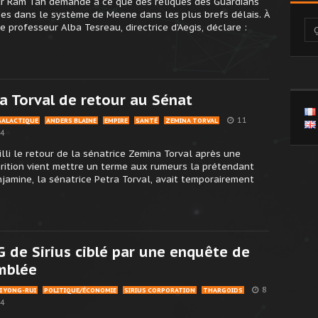
eur Ram Tah demande à ce que des reliques des Guardians
rées dans le système de Meene dans les plus brefs délais. À
e professeur Alba Tesreau, directrice d’Aegis, déclare :
a Torval de retour au Sénat
11
GALACTIQUE
ANDERS BLAINE
EMPIRE
SANTÉ
ZEMINA TORVAL
24
illi le retour de la sénatrice Zemina Torval après une
rition vient mettre un terme aux rumeurs la prétendant
njamine, la sénatrice Petra Torval, avait temporairement
 de Sirius ciblé par une enquête de
emblée
8
LI YONG-RUI
POLITIQUE/ÉCONOMIE
SIRIUS CORPORATION
THARGOIDS
24