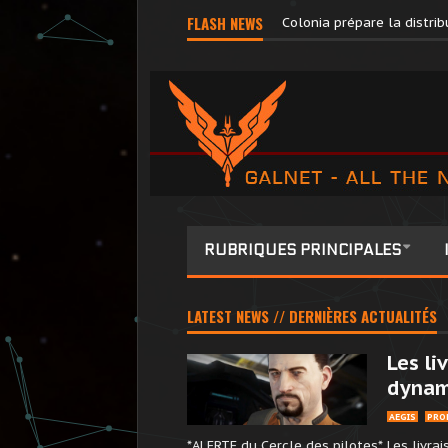
FLASH NEWS
Pilots’ Federation Direct
RUBRIQUES PRINCIPALES
LATEST NEWS // DERNIÈRES ACTUALITÉS
Les li
dynami
AEGIS
PRO
*ALERTE du Cercle des pilotes* Les livra