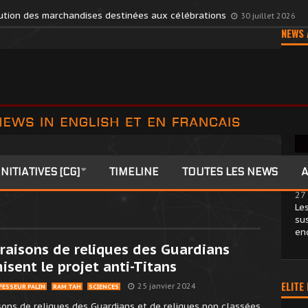
s Members to Colonia
27 juillet 2026
NEWS 
Aeg
INITIATIVES [CG]
TIMELINE
TOUTES LES NEWS
A
pe
27 
Le
su
en
vraisons de reliques des Guardians
sent le projet anti-Titans
ELITE
25 janvier 2024
FESSEUR PALIN
RAM TAH
SCIENCES
isons de reliques des Guardians et de reliques non classées