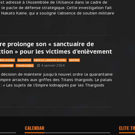
’est adressé à l’Assemblée de l’Alliance dans le cadre de
 le pacte de défense stratégique. Cette investigation fait
 Nakato Kaine, qui a souligné l’absence de soutien militaire
re prolonge son « sanctuaire de
tion » pour les victimes d’enlèvement
LING DUVAL
ALLIANCE
ARISSA LAVIGNY-DUVAL
EMPIRE
4 janvier 2024
ÉCONOMIE
THARGOIDS
a décision de maintenir jusqu’à nouvel ordre la quarantaine
Empire arrachés aux griffes des Titans thargoids. Le palais
: « Les sujets de l’Empire kidnappés par les Thargoids
CALENDAR
ELITE T