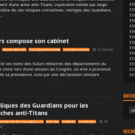
33
nt d’une arme anti-Titans. L’opération initiée par Aegis
33
sible de ces reliques cristallines, vestiges des Guardians,
33
..
33
33
33
33
rs compose son cabinet
33
33
22 janvier
FELICIA WINTERS
POLITIQUE/ÉCONOMIE
ZACHARY HUDSON
33
33
vélé les noms des futurs ministres des départements du
33
s choix lors d’une session au Congrès, où elle a prononcé
33
de sa présidence, suivi par une déclaration similaire
33
ARCHI
liques des Guardians pour les
Ar
ches anti-Titans
18
IATIVES INTERSTELLAIRES & CG
RAM TAH
SCIENCES
THARGOIDS
24
RECH