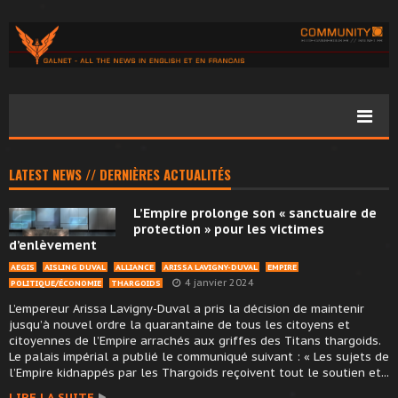
LATEST NEWS // DERNIÈRES ACTUALITÉS
L’Empire prolonge son « sanctuaire de
protection » pour les victimes
d’enlèvement
AEGIS
AISLING DUVAL
ALLIANCE
ARISSA LAVIGNY-DUVAL
EMPIRE
4 janvier 2024
POLITIQUE/ÉCONOMIE
THARGOIDS
L’empereur Arissa Lavigny-Duval a pris la décision de maintenir
jusqu’à nouvel ordre la quarantaine de tous les citoyens et
citoyennes de l’Empire arrachés aux griffes des Titans thargoids.
Le palais impérial a publié le communiqué suivant : « Les sujets de
l’Empire kidnappés par les Thargoids reçoivent tout le soutien et...
LIRE LA SUITE