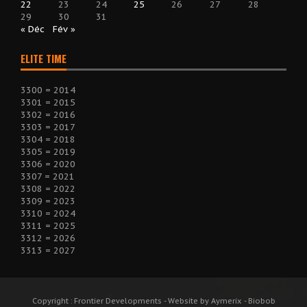
22
23
24
25
26
27
28
29
30
31
« Déc
Fév »
ELITE TIME
3300 = 2014
3301 = 2015
3302 = 2016
3303 = 2017
3304 = 2018
3305 = 2019
3306 = 2020
3307 = 2021
3308 = 2022
3309 = 2023
3310 = 2024
3311 = 2025
3312 = 2026
3313 = 2027
Copyright : Frontier Developments - Website by Aymerix - Biobob