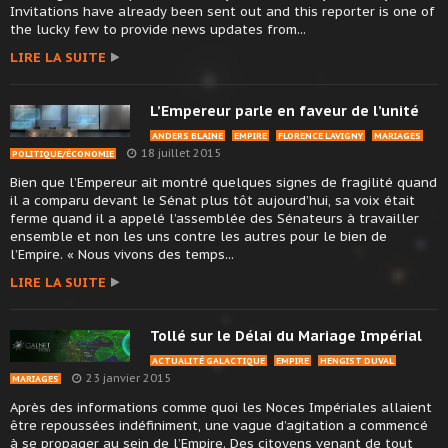
Invitations have already been sent out and this reporter is one of
the lucky few to provide news updates from...
LIRE LA SUITE
L’Empereur parle en faveur de l’unité
ANDERS BLAINE
EMPIRE
FLORENCE LAVIGNY
MARIAGES
18 juillet 2015
POLITIQUE/ÉCONOMIE
Bien que l’Empereur ait montré quelques signes de fragilité quand
il a comparu devant le Sénat plus tôt aujourd’hui, sa voix était
ferme quand il a appelé l’assemblée des Sénateurs à travailler
ensemble et non les uns contre les autres pour le bien de
l’Empire. « Nous vivons des temps...
LIRE LA SUITE
Tollé sur le Délai du Mariage Impérial
ACTUALITÉ GALACTIQUE
EMPIRE
HENGIST DUVAL
23 janvier 2015
MARIAGES
Après des informations comme quoi les Noces Impériales allaient
être repoussées indéfiniment, une vague d’agitation a commencé
à se propager au sein de l’Empire. Des citoyens venant de tout