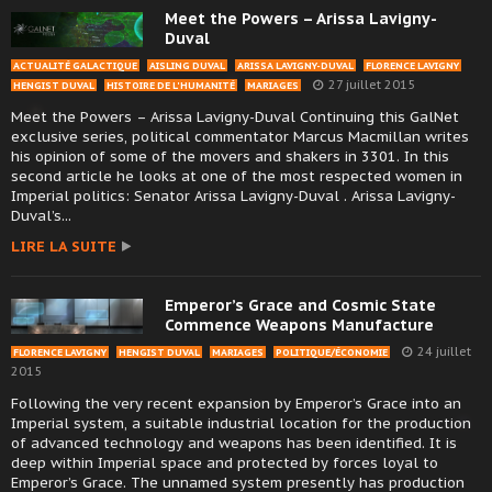
Meet the Powers – Arissa Lavigny-
Duval
ACTUALITÉ GALACTIQUE
AISLING DUVAL
ARISSA LAVIGNY-DUVAL
FLORENCE LAVIGNY
27 juillet 2015
HENGIST DUVAL
HISTOIRE DE L'HUMANITÉ
MARIAGES
Meet the Powers – Arissa Lavigny-Duval Continuing this GalNet
exclusive series, political commentator Marcus Macmillan writes
his opinion of some of the movers and shakers in 3301. In this
second article he looks at one of the most respected women in
Imperial politics: Senator Arissa Lavigny-Duval . Arissa Lavigny-
Duval’s...
LIRE LA SUITE
Emperor’s Grace and Cosmic State
Commence Weapons Manufacture
24 juillet
FLORENCE LAVIGNY
HENGIST DUVAL
MARIAGES
POLITIQUE/ÉCONOMIE
2015
Following the very recent expansion by Emperor’s Grace into an
Imperial system, a suitable industrial location for the production
of advanced technology and weapons has been identified. It is
deep within Imperial space and protected by forces loyal to
Emperor’s Grace. The unnamed system presently has production