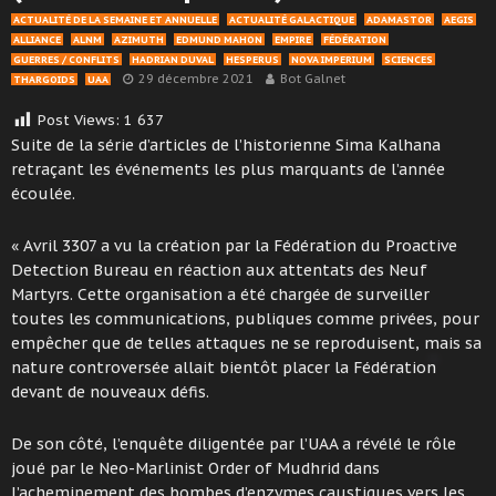
ACTUALITÉ DE LA SEMAINE ET ANNUELLE
ACTUALITÉ GALACTIQUE
ADAMASTOR
AEGIS
ALLIANCE
ALNM
AZIMUTH
EDMUND MAHON
EMPIRE
FÉDÉRATION
GUERRES / CONFLITS
HADRIAN DUVAL
HESPERUS
NOVA IMPERIUM
SCIENCES
29 décembre 2021
Bot Galnet
THARGOIDS
UAA
Post Views:
1 637
Suite de la série d’articles de l’historienne Sima Kalhana
retraçant les événements les plus marquants de l’année
écoulée.
« Avril 3307 a vu la création par la Fédération du Proactive
Detection Bureau en réaction aux attentats des Neuf
Martyrs. Cette organisation a été chargée de surveiller
toutes les communications, publiques comme privées, pour
empêcher que de telles attaques ne se reproduisent, mais sa
nature controversée allait bientôt placer la Fédération
devant de nouveaux défis.
De son côté, l’enquête diligentée par l’UAA a révélé le rôle
joué par le Neo-Marlinist Order of Mudhrid dans
l’acheminement des bombes d’enzymes caustiques vers les