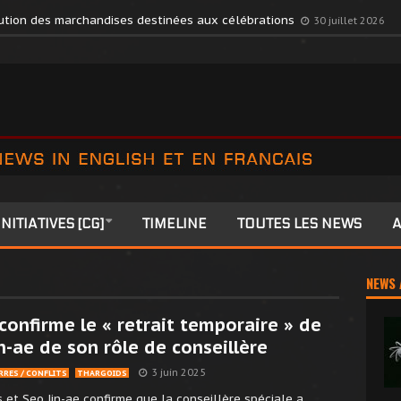
s Members to Colonia
27 juillet 2026
ibution des marchandises destinées aux célébrations
30 juillet 2026
INITIATIVES [CG]
TIMELINE
TOUTES LES NEWS
A
NEWS 
confirme le « retrait temporaire » de
n-ae de son rôle de conseillère
3 juin 2025
RRES / CONFLITS
THARGOIDS
et Seo Jin-ae confirme que la conseillère spéciale a