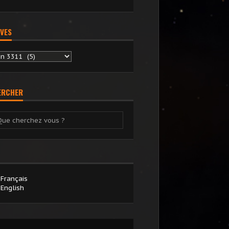
VES
chives
ERCHER
Français
English