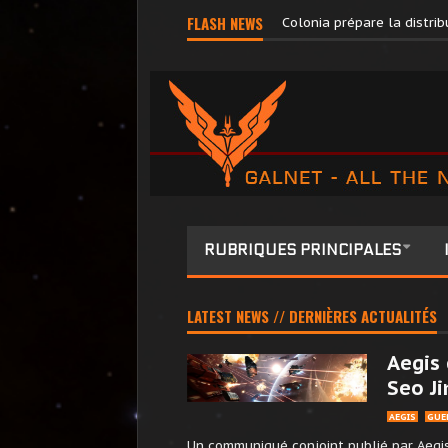
Pilots’ Federation Direct
FLASH NEWS
Colonia prépare la distr
RUBRIQUES PRINCIPALES
LATEST NEWS // DERNIÈRES ACTUALITÉS
Aegis 
Seo Ji
AEGIS
GUE
Un communiqué conjoint publié par Aegis 