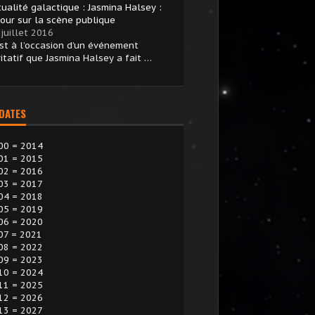
tualité galactique : Jasmina Halsey :
tour sur la scène publique
juillet 2016
est à l’occasion d’un événement
ritatif que Jasmina Halsey a fait …
 DATES
00 = 2014
01 = 2015
02 = 2016
03 = 2017
04 = 2018
05 = 2019
06 = 2020
07 = 2021
08 = 2022
09 = 2023
10 = 2024
11 = 2025
12 = 2026
13 = 2027