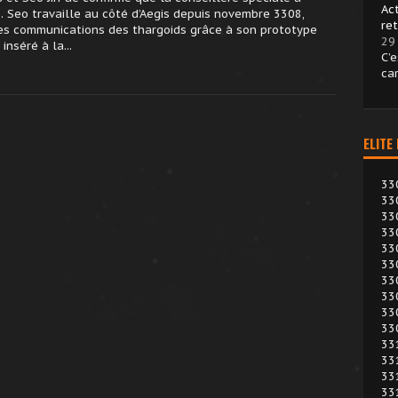
Ac
. Seo travaille au côté d’Aegis depuis novembre 3308,
re
des communications des thargoids grâce à son prototype
29 
inséré à la...
C’
ca
ELITE
33
33
33
33
33
33
33
33
33
33
33
33
33
33