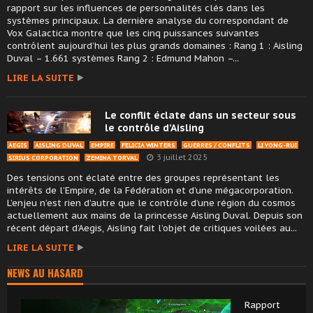
rapport sur les influences de personnalités clés dans les
systèmes principaux. La dernière analyse du correspondant de
Vox Galactica montre que les cinq puissances suivantes
contrôlent aujourd’hui les plus grands domaines : Rang 1 : Aisling
Duval – 1.661 systèmes Rang 2 : Edmund Mahon –...
LIRE LA SUITE
Le conflit éclate dans un secteur sous
le contrôle d’Aisling
AEGIS
AISLING DUVAL
EMPIRE
FELICIA WINTERS
GUERRES / CONFLITS
LI YONG-RUI
3 juillet 2025
SIRIUS CORPORATION
ZEMINA TORVAL
Des tensions ont éclaté entre des groupes représentant les
intérêts de l’Empire, de la Fédération et d’une mégacorporation.
L’enjeu n’est rien d’autre que le contrôle d’une région du cosmos
actuellement aux mains de la princesse Aisling Duval. Depuis son
récent départ d’Aegis, Aisling fait l’objet de critiques voilées au...
LIRE LA SUITE
NEWS AU HASARD
Rapport