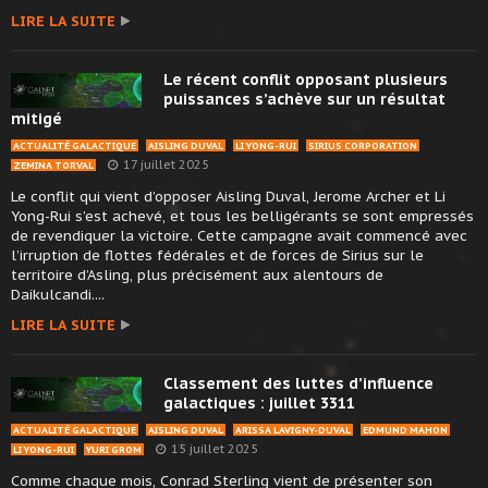
LIRE LA SUITE
Le récent conflit opposant plusieurs
puissances s’achève sur un résultat
mitigé
ACTUALITÉ GALACTIQUE
AISLING DUVAL
LI YONG-RUI
SIRIUS CORPORATION
17 juillet 2025
ZEMINA TORVAL
Le conflit qui vient d’opposer Aisling Duval, Jerome Archer et Li
Yong-Rui s’est achevé, et tous les belligérants se sont empressés
de revendiquer la victoire. Cette campagne avait commencé avec
l’irruption de flottes fédérales et de forces de Sirius sur le
territoire d’Asling, plus précisément aux alentours de
Daikulcandi....
LIRE LA SUITE
Classement des luttes d’influence
galactiques : juillet 3311
ACTUALITÉ GALACTIQUE
AISLING DUVAL
ARISSA LAVIGNY-DUVAL
EDMUND MAHON
15 juillet 2025
LI YONG-RUI
YURI GROM
Comme chaque mois, Conrad Sterling vient de présenter son