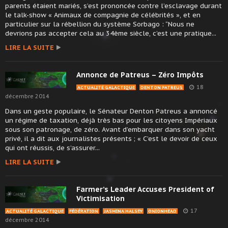
parents étaient mariés, s’est prononcée contre l’esclavage durant
le talk-show « Animaux de compagnie de célébrités », et en
particulier sur la rébellion du système Sorbago : “Nous ne
devrions pas accepter cela au 34ème siècle, c’est une pratique...
LIRE LA SUITE
Annonce de Patreus – Zéro Impôts
18
ACTUALITÉ GALACTIQUE
DENTON PATREUS
décembre 2014
Dans un geste populaire, le Sénateur Denton Patreus a annoncé
un régime de taxation, déjà très bas pour les citoyens Impériaux
sous son patronage, de zéro. Avant d’embarquer dans son yacht
privé, il a dit aux journalistes présents ; « C’est le devoir de ceux
qui ont réussis, de s’assurer...
LIRE LA SUITE
Farmer’s Leader Accuses President of
Victimisation
17
ACTUALITÉ GALACTIQUE
FÉDÉRATION
JASMINA HALSEY
ONIONHEAD
décembre 2014