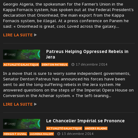
Georgio Algeria, the spokesman for the Farmer’s Union in the
Kappa Fornacis system, has spoken out at the Federal President’s
declaration that Onionhead, the main export from the Kappa
Fornacis system, be illegal. At a press conference on Panem he
said: « Onionhead is great, cool. Loved across the galaxy....
LIRE LA SUITE
Patreus Helping Oppressed Rebels in
Jera
17 décembre 2014
ACTUALITÉ GALACTIQUE
DENTON PATREUS
In a move that is sure to worry some independent governments,
Senator Denton Patreus has announced his forces have been
sent to aid the long-suffering rebels in the Jera system. He
answered questions on the steps of the Imperial Opera House on
Conversion in the Achenar system. « The left-leaning...
LIRE LA SUITE
Le Chancelier Impérial se Prononce
ACTUALITÉ GALACTIQUE
ANDERS BLAINE
13 décembre 2014
HENGIST DUVAL
JASMINA HALSEY