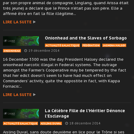
par son propre animal de compagnie, Linglang, quand Arissa était
très jeune) a déclaré que le Prince n’était pas son père. Elle a
affirmé être en fait la fille illégitime...
LIRE LA SUITE
Onionhead and the Slaves of Sorbago
ACTUALITÉ GALACTIQUE
FÉDÉRATION
JASMINA HALSEY
19 décembre 2014
ONIONHEAD
16 December 3300 was the day President Halsey declared the
onionhead narcotic illegal in Federal systems. The outrage
amongst the Farmer’s Cooperative may be tempered by the fact
that her edict doesn’t seem to have had much effect on
Commanders’ activity, quite the oppostite in fact, with Kappa
Fornacis’...
LIRE LA SUITE
La Célèbre Fille de l’Héritier Dénonce
l’Esclavage
18 décembre 2014
ACTUALITÉ GALACTIQUE
AISLING DUVAL
Aisling Duval, sans doute deuxième en lice pour le Trône si ses