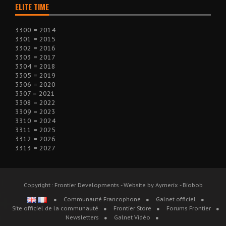
ELITE TIME
3300 = 2014
3301 = 2015
3302 = 2016
3303 = 2017
3304 = 2018
3305 = 2019
3306 = 2020
3307 = 2021
3308 = 2022
3309 = 2023
3310 = 2024
3311 = 2025
3312 = 2026
3313 = 2027
Copyright : Frontier Developments - Website by Aymerix - Biobob
Communauté Francophone
Galnet officiel
Site officiel de la communauté
Frontier Store
Forums Frontier
Newsletters
Galnet Vidéo