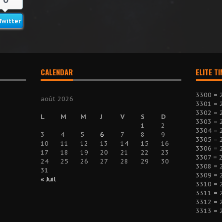
Twitter
CALENDAR
ELITE T
3300 = 
août 2026
3301 = 
3302 = 
L
M
M
J
V
S
D
3303 = 
1
2
3304 = 
3
4
5
6
7
8
9
3305 = 
10
11
12
13
14
15
16
3306 = 
17
18
19
20
21
22
23
3307 = 
24
25
26
27
28
29
30
3308 = 
31
3309 = 
« Juil
3310 = 
3311 = 
3312 = 
3313 = 