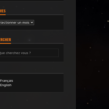
VES
chives
ERCHER
Français
English