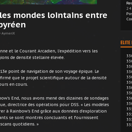
Reo
24
 les mondes lointains entre
Po
Co
mpyréen
 AymeriX
ELITE
ne et le Courant Arcadien, l’expédition vers les
33
ons de densité stellaire élevée.
33
33
 13e point de navigation de son voyage épique. Le
33
33
rmé que le projet scientifique autour de la densité
33
jours en cours.
33
33
bow’s End, nous avons mené des dizaines de sondages
33
33
ue, directrice des opérations pour DSS. « Les modèles
33
er à Rainbow’s End grâce aux données d’exploration
33
ts se sont montrés concluants et fournissent
33
scans quotidiens. »
33