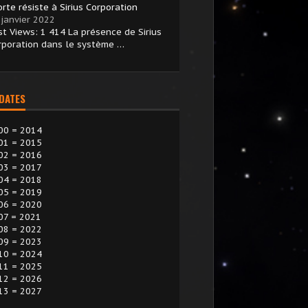
rte résiste à Sirius Corporation
 janvier 2022
st Views: 1 414 La présence de Sirius
rporation dans le système …
 DATES
00 = 2014
01 = 2015
02 = 2016
03 = 2017
04 = 2018
05 = 2019
06 = 2020
07 = 2021
08 = 2022
09 = 2023
10 = 2024
11 = 2025
12 = 2026
13 = 2027