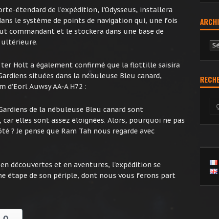
te-étendard de l’expédition, l’Odysseus, installera
ns le système de points de navigation qui, une fois
ARCHI
 tout commandant et le stockera dans une base de
ultérieure.
Ar
er Holt a également confirmé que la flottille saisira
 Gardiens situées dans la nébuleuse Bleu canard,
RECH
om d’Eorl Auwsy AA-A H72 :
 Gardiens de la nébuleuse Bleu canard sont
car elles sont assez éloignées. Alors, pourquoi ne pas
côté ? Je pense que Ram Tah nous regarde avec
 en découvertes et en aventures, l’expédition se
e étape de son périple, dont nous vous ferons part
0