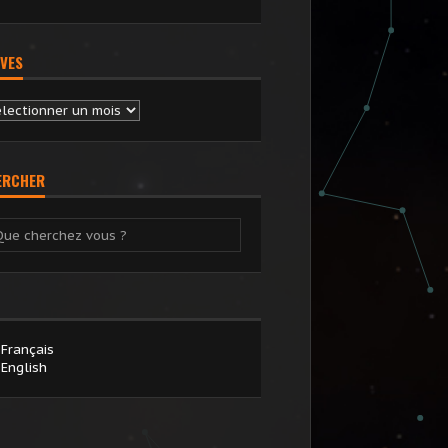
VES
chives
ERCHER
Français
English