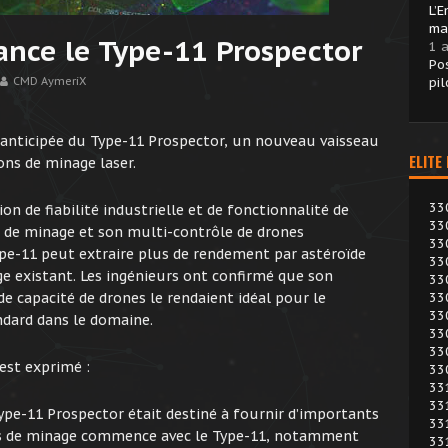
L’
ma
nce le Type-11 Prospector
1 a
Po
CMD AymeriX
pil
 anticipée du Type-11 Prospector, un nouveau vaisseau
ELITE
ns de minage laser.
33
on de fiabilité industrielle et de fonctionnalité de
33
 de minage et son multi-contrôle de drones
33
ype-11 peut extraire plus de rendement par astéroïde
33
e existant. Les ingénieurs ont confirmé que son
33
e capacité de drones le rendaient idéal pour le
33
33
ndard dans le domaine.
33
33
est exprimé :
33
33
33
ype-11 Prospector était destiné à fournir d’importants
33
ils de minage commence avec le Type-11, notamment
33