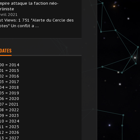
Empire attaque la faction néo-
rliniste
vril 2021
st Views: 1 751 *Alerte du Cercle des
otes* Un conflit a …
 DATES
00 = 2014
01 = 2015
02 = 2016
03 = 2017
04 = 2018
05 = 2019
06 = 2020
07 = 2021
08 = 2022
09 = 2023
10 = 2024
11 = 2025
12 = 2026
13 = 2027