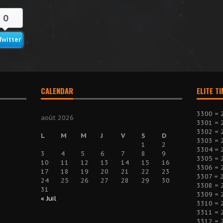
0
Twitter
CALENDAR
ELITE T
3300 = 
août 2026
3301 = 
3302 = 
L
M
M
J
V
S
D
3303 = 
1
2
3304 = 
3
4
5
6
7
8
9
3305 = 
10
11
12
13
14
15
16
3306 = 
17
18
19
20
21
22
23
3307 = 
24
25
26
27
28
29
30
3308 = 
31
3309 = 
« Juil
3310 = 
3311 = 
3312 = 