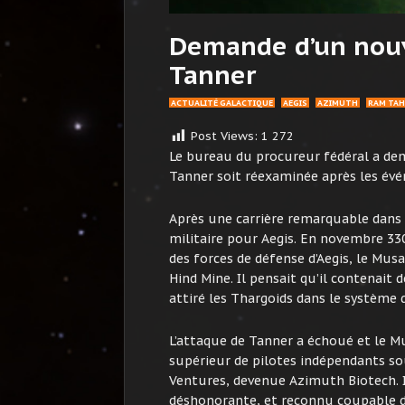
Demande d’un nouv
Tanner
ACTUALITÉ GALACTIQUE
AEGIS
AZIMUTH
RAM TAH
Post Views:
1 272
Le bureau du procureur fédéral a de
Tanner soit réexaminée après les évé
Après une carrière remarquable dans l
militaire pour Aegis. En novembre 33
des forces de défense d’Aegis, le Musa
Hind Mine. Il pensait qu’il contenai
attiré les Thargoids dans le système 
L’attaque de Tanner a échoué et le M
supérieur de pilotes indépendants so
Ventures, devenue Azimuth Biotech. I
déshonorante, et reconnu coupable de 