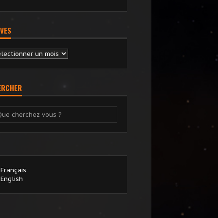
VES
chives
ERCHER
Français
English