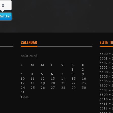
0
Twitter
CALENDAR
ELITE T
3300 = 
août 2026
3301 = 
3302 = 
L
M
M
J
V
S
D
3303 = 
1
2
3304 = 
3
4
5
6
7
8
9
3305 = 
10
11
12
13
14
15
16
3306 = 
17
18
19
20
21
22
23
3307 = 
24
25
26
27
28
29
30
3308 = 
31
3309 = 
« Juil
3310 = 
3311 = 
3312 = 
3313 = 