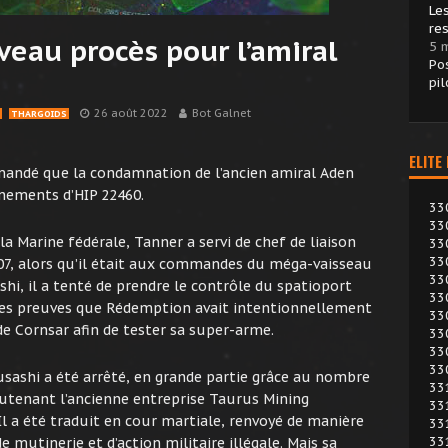
Le
re
eau procès pour l’amiral
5 
Po
pil
26 août 2022
Bot Galnet
THARGOIDS
ELITE
mandé que la condamnation de l’ancien amiral Aden
nements d’HIP 22460.
33
33
a Marine fédérale, Tanner a servi de chef de liaison
33
33
07, alors qu’il était aux commandes du méga-vaisseau
33
shi, il a tenté de prendre le contrôle du spatioport
33
t des preuves que Rédemption avait intentionnellement
33
de Cornsar afin de tester sa super-arme.
33
33
33
usashi a été arrêté, en grande partie grâce au nombre
33
utenant l’ancienne entreprise Taurus Mining
33
l a été traduit en cour martiale, renvoyé de manière
33
33
mutinerie et d’action militaire illégale. Mais sa