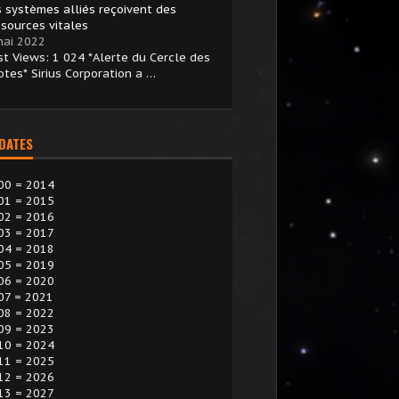
s systèmes alliés reçoivent des
ssources vitales
mai 2022
st Views: 1 024 *Alerte du Cercle des
otes* Sirius Corporation a …
 DATES
00 = 2014
01 = 2015
02 = 2016
03 = 2017
04 = 2018
05 = 2019
06 = 2020
07 = 2021
08 = 2022
09 = 2023
10 = 2024
11 = 2025
12 = 2026
13 = 2027