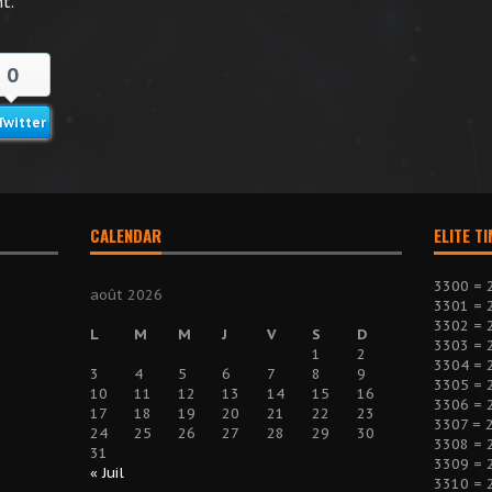
t.
0
Twitter
CALENDAR
ELITE T
3300 = 
août 2026
3301 = 
3302 = 
L
M
M
J
V
S
D
3303 = 
1
2
3304 = 
3
4
5
6
7
8
9
3305 = 
10
11
12
13
14
15
16
3306 = 
17
18
19
20
21
22
23
3307 = 
24
25
26
27
28
29
30
3308 = 
31
3309 = 
« Juil
3310 = 