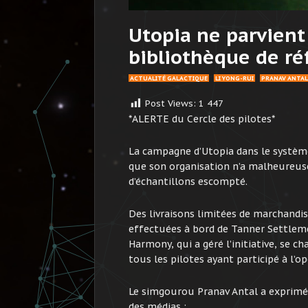
Utopia ne parvient 
bibliothèque de ré
ACTUALITÉ GALACTIQUE
LI YONG-RUI
PRANAV ANTAL
Post Views:
1 447
*ALERTE du Cercle des pilotes*
La campagne d’Utopia dans le système
que son organisation n’a malheureus
d’échantillons escompté.
Des livraisons limitées de marchandi
effectuées à bord de Tanner Settleme
Harmony, qui a géré l’initiative, se c
tous les pilotes ayant participé à l’op
Le simgourou Pranav Antal a exprimé 
des médias :