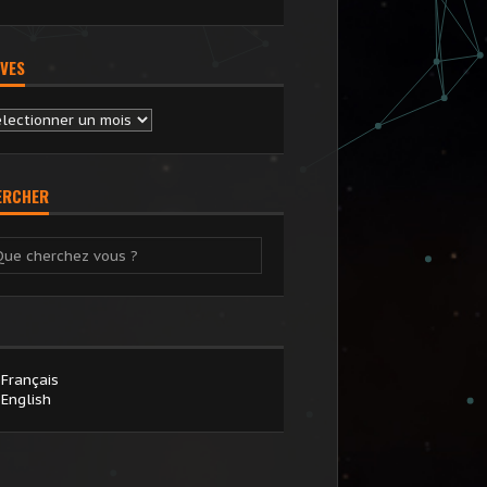
VES
chives
ERCHER
Français
English