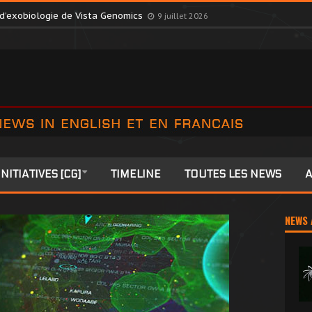
 l’October Consortium dans une décision surprise
9 juillet 2026
 d’exobiologie de Vista Genomics
9 juillet 2026
INITIATIVES [CG]
TIMELINE
TOUTES LES NEWS
A
NEWS 