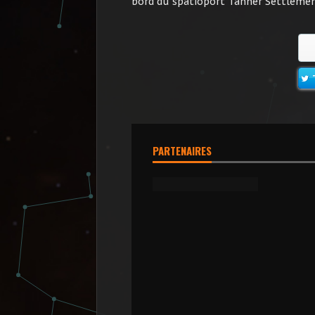
bord du spatioport Tanner Settlemen
PARTENAIRES