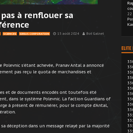
Ra
cou
pas à renflouer sa
22
Po
férence
Ka
15 août 2024
Bot Galnet
SCIENCES
SIRIUS CORPORATION
ELITE
33
 Polevnic s’étant achevée, Pranav Antal a annoncé
33
ement pas reçu le quota de marchandises et
33
33
33
33
ses et de documents encodés ont toutefois été
33
nt, dans le système Polevnic. La faction Guardians of
33
33
harge à présent de rémunérer, pour le compte d’Antal,
33
ération.
33
33
sa déception dans un message relayé par la majorité
33
33