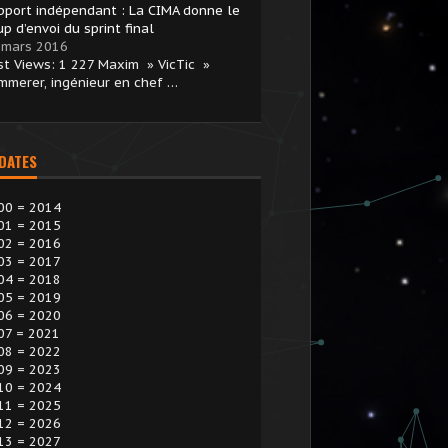
pport indépendant : La CIMA donne le
p d’envoi du sprint final
 mars 2016
st Views: 1 227 Maxim » VicTic »
mmerer, ingénieur en chef …
 DATES
00 = 2014
01 = 2015
02 = 2016
03 = 2017
04 = 2018
05 = 2019
06 = 2020
07 = 2021
08 = 2022
09 = 2023
10 = 2024
11 = 2025
12 = 2026
13 = 2027