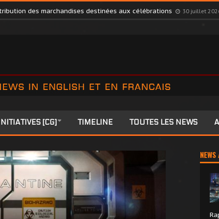
rects Members to Colonia
27 juillet 2026
stribution des marchandises destinées aux célébrations
30 juillet 202
INITIATIVES [CG]
TIMELINE
TOUTES LES NEWS
A
NEWS 
Ra