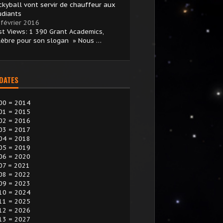
ckyball vont servir de chauffeur aux
udiants
 février 2016
st Views: 1 390 Grant Academics,
lèbre pour son slogan » Nous …
 DATES
00 = 2014
01 = 2015
02 = 2016
03 = 2017
04 = 2018
05 = 2019
06 = 2020
07 = 2021
08 = 2022
09 = 2023
10 = 2024
11 = 2025
12 = 2026
13 = 2027