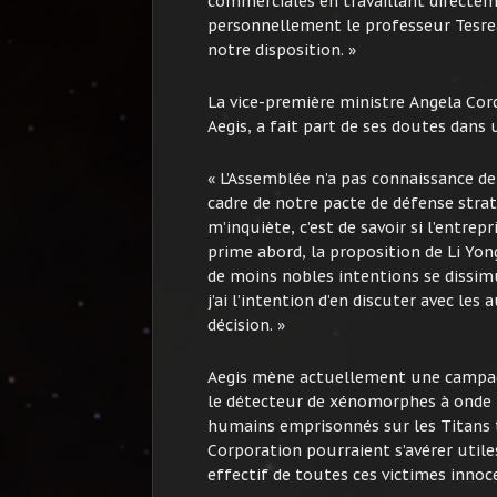
commerciales en travaillant directeme
personnellement le professeur Tesreau
notre disposition. »
La vice-première ministre Angela Corco
Aegis, a fait part de ses doutes dans 
« L’Assemblée n’a pas connaissance de 
cadre de notre pacte de défense strat
m’inquiète, c’est de savoir si l’entre
prime abord, la proposition de Li Yon
de moins nobles intentions se dissimu
j’ai l’intention d’en discuter avec le
décision. »
Aegis mène actuellement une campagne
le détecteur de xénomorphes à onde p
humains emprisonnés sur les Titans t
Corporation pourraient s’avérer utile
effectif de toutes ces victimes innoc