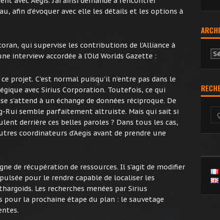
nt avec Aegis. J’ai ainsi demandé à rencontrer
, afin d’évoquer avec elle les détails et les options à
ARCHI
ran, qui supervise les contributions de l’Alliance à
Ar
une interview accordée à l’Old Worlds Gazette :
ce projet. C’est normal puisqu’il n’entre pas dans le
RECH
égique avec Sirius Corporation. Toutefois, ce qui
prise s’attend à un échange de données réciproque. De
g-Rui semble parfaitement altruiste. Mais qui sait si
lent derrière ces belles paroles ? Dans tous les cas,
s autres coordinateurs d’Aegis avant de prendre une
 de récupération de ressources. Il s’agit de modifier
ulsée pour le rendre capable de localiser les
hargoids. Les recherches menées par Sirius
s pour la prochaine étape du plan : le sauvetage
entes.