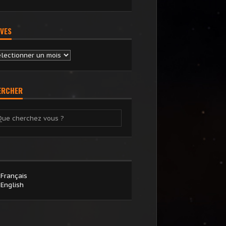
VES
chives
ERCHER
Français
English