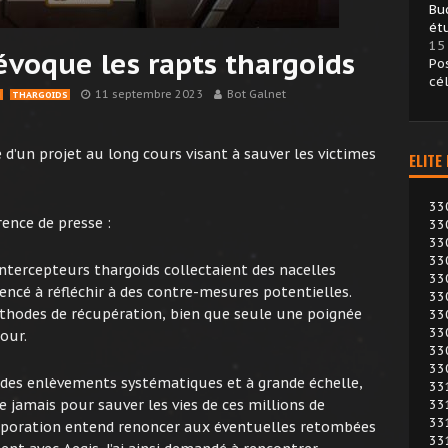
Bu
ét
15
évoque les rapts thargoids
Po
cé
11 septembre 2023
Bot Galnet
N
THARGOIDS
e d’un projet au long cours visant à sauver les victimes
ELITE
33
ence de presse :
33
33
33
ntercepteurs thargoids collectaient des nacelles
33
ncé à réfléchir à des contre-mesures potentielles.
33
thodes de récupération, bien que seule une poignée
33
33
our.
33
33
 des enlèvements systématiques et à grande échelle,
33
e jamais pour sauver les vies de ces millions de
33
33
rporation entend renoncer aux éventuelles retombées
33