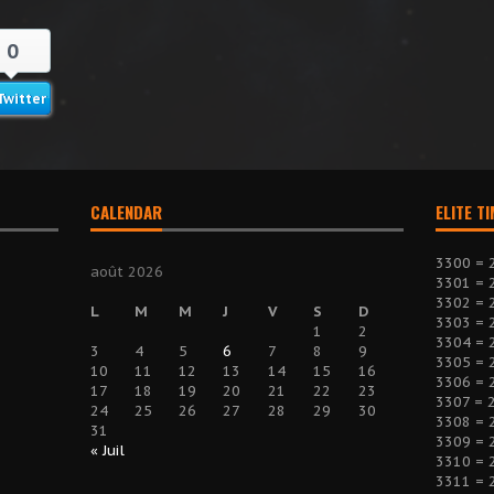
0
Twitter
CALENDAR
ELITE T
3300 = 
août 2026
3301 = 
3302 = 
L
M
M
J
V
S
D
3303 = 
1
2
3304 = 
3
4
5
6
7
8
9
3305 = 
10
11
12
13
14
15
16
3306 = 
17
18
19
20
21
22
23
3307 = 
24
25
26
27
28
29
30
3308 = 
31
3309 = 
« Juil
3310 = 
3311 = 