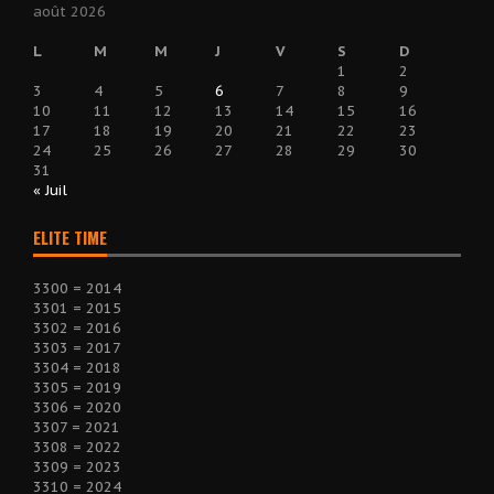
août 2026
L
M
M
J
V
S
D
1
2
3
4
5
6
7
8
9
10
11
12
13
14
15
16
17
18
19
20
21
22
23
24
25
26
27
28
29
30
31
« Juil
ELITE TIME
3300 = 2014
3301 = 2015
3302 = 2016
3303 = 2017
3304 = 2018
3305 = 2019
3306 = 2020
3307 = 2021
3308 = 2022
3309 = 2023
3310 = 2024