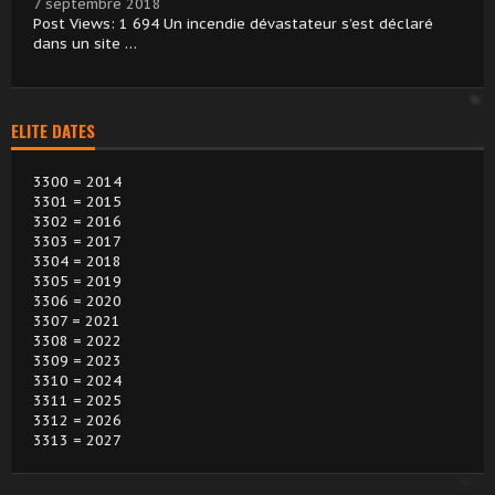
7 septembre 2018
Post Views: 1 694 Un incendie dévastateur s’est déclaré
dans un site …
ELITE DATES
3300 = 2014
3301 = 2015
3302 = 2016
3303 = 2017
3304 = 2018
3305 = 2019
3306 = 2020
3307 = 2021
3308 = 2022
3309 = 2023
3310 = 2024
3311 = 2025
3312 = 2026
3313 = 2027