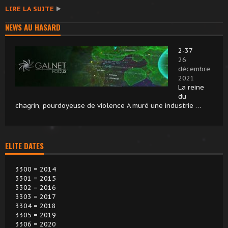
LIRE LA SUITE
NEWS AU HASARD
2-37
26
décembre
2021
La reine
du
chagrin, pourdoyeuse de violence A muré une industrie …
ELITE DATES
3300 = 2014
3301 = 2015
3302 = 2016
3303 = 2017
3304 = 2018
3305 = 2019
3306 = 2020