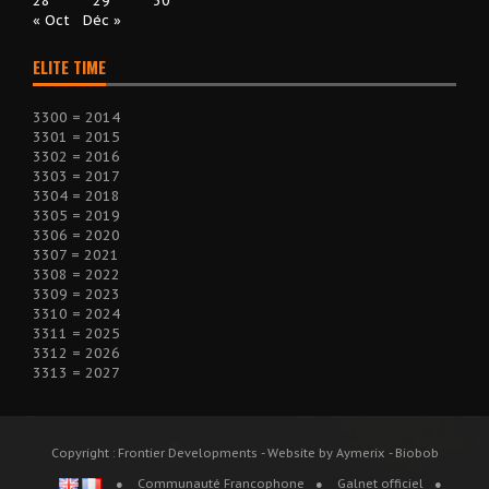
28
29
30
« Oct
Déc »
ELITE TIME
3300 = 2014
3301 = 2015
3302 = 2016
3303 = 2017
3304 = 2018
3305 = 2019
3306 = 2020
3307 = 2021
3308 = 2022
3309 = 2023
3310 = 2024
3311 = 2025
3312 = 2026
3313 = 2027
Copyright : Frontier Developments - Website by Aymerix - Biobob
Communauté Francophone
Galnet officiel