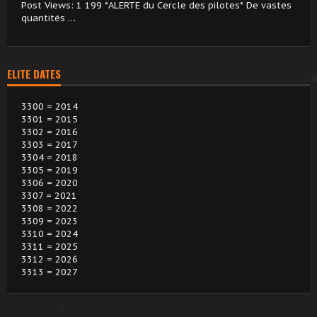
Post Views: 1 199 *ALERTE du Cercle des pilotes* De vastes
quantités …
ELITE DATES
3300 = 2014
3301 = 2015
3302 = 2016
3303 = 2017
3304 = 2018
3305 = 2019
3306 = 2020
3307 = 2021
3308 = 2022
3309 = 2023
3310 = 2024
3311 = 2025
3312 = 2026
3313 = 2027