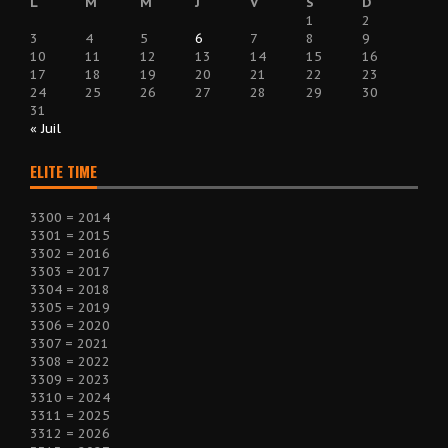
L
M
M
J
V
S
D
1
2
3
4
5
6
7
8
9
10
11
12
13
14
15
16
17
18
19
20
21
22
23
24
25
26
27
28
29
30
31
« Juil
ELITE TIME
3300 = 2014
3301 = 2015
3302 = 2016
3303 = 2017
3304 = 2018
3305 = 2019
3306 = 2020
3307 = 2021
3308 = 2022
3309 = 2023
3310 = 2024
3311 = 2025
3312 = 2026