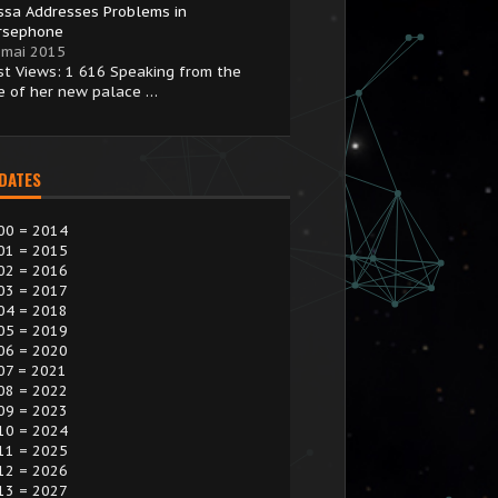
issa Addresses Problems in
rsephone
 mai 2015
st Views: 1 616 Speaking from the
te of her new palace …
 DATES
00 = 2014
01 = 2015
02 = 2016
03 = 2017
04 = 2018
05 = 2019
06 = 2020
07 = 2021
08 = 2022
09 = 2023
10 = 2024
11 = 2025
12 = 2026
13 = 2027