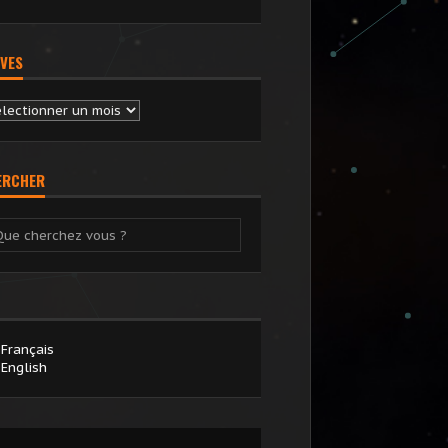
VES
chives
ERCHER
Français
English