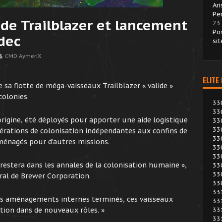
Ar
Pe
e de Trailblazer et lancement
23
Po
dec
si
CMD AymeriX
ELITE
 sa flotte de méga-vaisseaux Trailblazer « valide »
colonies.
33
33
’origine, été déployés pour apporter une aide logistique
33
33
pérations de colonisation indépendantes aux confins de
33
aménagés pour d’autres missions.
33
33
r restera dans les annales de la colonisation humaine »,
33
33
ral de Brewer Corporation.
33
33
les aménagements internes terminés, ces vaisseaux
33
tion dans de nouveaux rôles. »
33
33