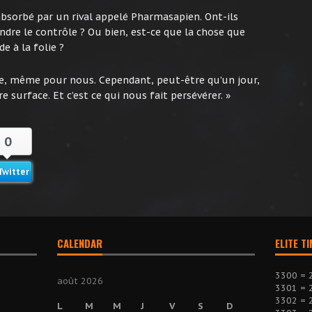
bsorbé par un rival appelé Pharmasapien. Ont-ils
endre le contrôle ? Ou bien, est-ce que la chose que
e à la folie ?
use, même pour nous. Cependant, peut-être qu’un jour,
e surface. Et c’est ce qui nous fait persévérer. »
0
Twitter
CALENDAR
ELITE T
3300 = 
août 2026
3301 = 
3302 = 
L
M
M
J
V
S
D