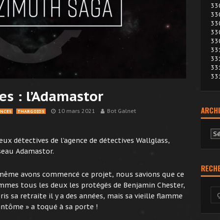
33
33
33
33
33
33
33
33
33
es : l’Adamastor
ARCHI
10 mars 2021
Bot Galnet
ENCES
THARGOIDS
Ar
ux détectives de l’agence de détectives Wallglass,
sseau Adamastor.
RECH
-même avons commencé ce projet, nous savions que ce
ommes tous les deux les protégés de Benjamin Chester,
pris sa retraite il y a des années, mais sa vieille flamme
antôme » a toqué à sa porte !