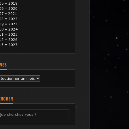
05 = 2019
06 = 2020
07 = 2021
08 = 2022
09 = 2023
10 = 2024
11 = 2025
12 = 2026
13 = 2027
VES
chives
ERCHER