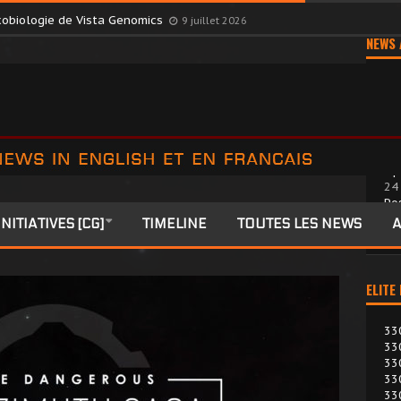
October Consortium dans une décision surprise
9 juillet 2026
exobiologie de Vista Genomics
9 juillet 2026
NEWS 
Op
24 
Po
we
INITIATIVES [CG]
TIMELINE
TOUTES LES NEWS
A
ELITE
33
33
33
33
33