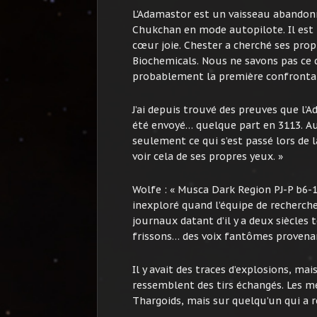
L’Adamastor est un vaisseau abandonn
Chukchan en mode autopilote. Il est t
cœur joie. Chester a cherché ses prop
Biochemicals. Nous ne savons pas ce q
probablement la première confrontat
J’ai depuis trouvé des preuves que l’
été envoyé… quelque part en 3113. Au
seulement ce qui s’est passé lors de l
voir cela de ses propres yeux. »
Wolfe : « Musca Dark Region PJ-P b6-1
inexploré quand l’équipe de recherche
journaux datant d’il y a deux siècles
frissons… des voix fantômes provena
Il y avait des traces d’explosions, mai
ressemblent des tirs échangés. Les me
Thargoids, mais sur quelqu’un qui a ré