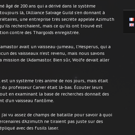
é âgé de 200 ans qui a dérivé dans le système
oujours là, l’Alliance Salvage Guild s’en donnant à
riétaires, une entreprise très secrète appelée Azimuth
u’ils recherchaient, mais ce qu’ils ont trouvé est
ion contre des Thargoids enregistrée.
Adamastor avait un vaisseau-jumeau, l’Hesperus, qui a
cun des vaisseaux n’est revenu, mais nous savons
a mission de l’Adamastor. Bien sûr, Wolfe devait aller
 est un système très animé de nos jours, mais était
 du professeur Carver était là-bas. Écouter leurs
 tout en examinant la base de recherches donnait des
nt d’un vaisseau fantôme.
s j’ai vu assez de champs de bataille pour savoir à quoi
rcenaires d’Azimuth ne tiraient pas juste sur des
pliqué avec des fusils laser.