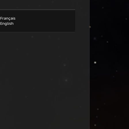
Français
English