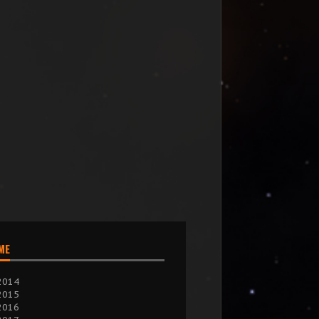
IME
2014
2015
2016