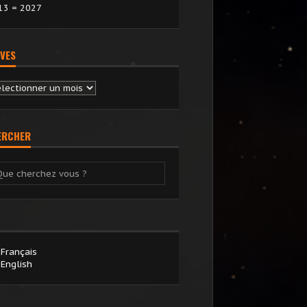
13 = 2027
VES
chives
ERCHER
Français
English