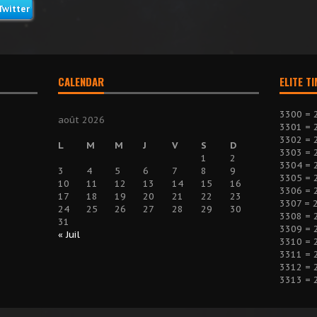
Twitter
CALENDAR
ELITE T
3300 = 
août 2026
3301 = 
3302 = 
L
M
M
J
V
S
D
3303 = 
1
2
3304 = 
3
4
5
6
7
8
9
3305 = 
10
11
12
13
14
15
16
3306 = 
17
18
19
20
21
22
23
3307 = 
24
25
26
27
28
29
30
3308 = 
31
3309 = 
« Juil
3310 = 
3311 = 
3312 = 
3313 = 