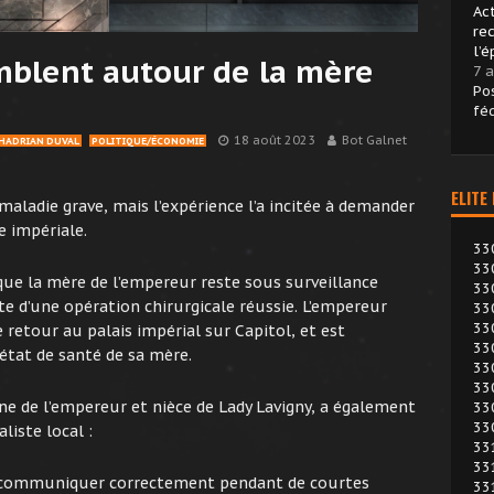
Ac
re
l’é
mblent autour de la mère
7 a
Po
fé
18 août 2023
Bot Galnet
HADRIAN DUVAL
POLITIQUE/ÉCONOMIE
ELITE
maladie grave, mais l’expérience l’a incitée à demander
e impériale.
33
33
que la mère de l’empereur reste sous surveillance
33
ite d’une opération chirurgicale réussie. L’empereur
33
33
 retour au palais impérial sur Capitol, et est
33
état de santé de sa mère.
33
33
ne de l’empereur et nièce de Lady Lavigny, a également
33
33
liste local :
33
33
e communiquer correctement pendant de courtes
33