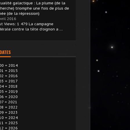
tualité galactique : La plume (de la
cherche) triomphe une fois de plus de
pée (de la répression)
vril 2016
st Views: 1 479 La campagne
dérale contre la tête d’oignon a …
 DATES
00 = 2014
01 = 2015
02 = 2016
03 = 2017
04 = 2018
05 = 2019
06 = 2020
07 = 2021
08 = 2022
09 = 2023
10 = 2024
11 = 2025
12 = 2026