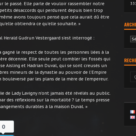
33
r le passé. Elle parle de vouloir rassembler notre
 petits désaccords qui perdurent depuis bien trop
même avons toujours pensé que cela aurait dû être
ARCHI
qu’elle obtiendra ce qu’elle souhaite. »
l Herald Gudrun Vestergaard s’est interrogé :
Ar
gagné le respect de toutes les personnes liées à la
ière décennie. Elle seule peut combler les fossés qui
RECH
sse Aisling et Hadrian Duval, qui se sont creusés un
res mineurs de la dynastie au pouvoir de l’Empire
 bouleversé par les plans de la mère de l’empereur.
e de Lady Lavigny n’ont jamais été révélés au public.
par des réflexions sur la mortalité ? Le temps presse
changements durables à la maison Duval. »
0