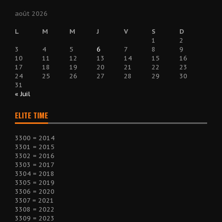
août 2026
L
M
M
J
V
S
D
1
2
3
4
5
6
7
8
9
10
11
12
13
14
15
16
17
18
19
20
21
22
23
24
25
26
27
28
29
30
31
« Juil
ELITE TIME
3300 = 2014
3301 = 2015
3302 = 2016
3303 = 2017
3304 = 2018
3305 = 2019
3306 = 2020
3307 = 2021
3308 = 2022
3309 = 2023