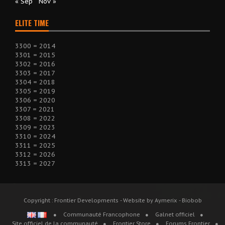
« Sep
Nov »
ELITE TIME
3300 = 2014
3301 = 2015
3302 = 2016
3303 = 2017
3304 = 2018
3305 = 2019
3306 = 2020
3307 = 2021
3308 = 2022
3309 = 2023
3310 = 2024
3311 = 2025
3312 = 2026
3313 = 2027
Copyright : Frontier Developments - Website by Aymerix - Biobob
Communauté Francophone
Galnet officiel
Site officiel de la communauté
Frontier Store
Forums Frontier