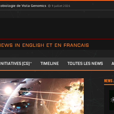
October Consortium dans une décision surprise
9 juillet 2026
exobiologie de Vista Genomics
9 juillet 2026
INITIATIVES [CG]
TIMELINE
TOUTES LES NEWS
A
NEWS 