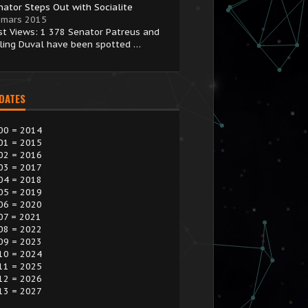
nator Steps Out with Socialite
 mars 2015
st Views: 1 378 Senator Patreus and
sling Duval have been spotted …
 DATES
00 = 2014
01 = 2015
02 = 2016
03 = 2017
04 = 2018
05 = 2019
06 = 2020
07 = 2021
08 = 2022
09 = 2023
10 = 2024
11 = 2025
12 = 2026
13 = 2027