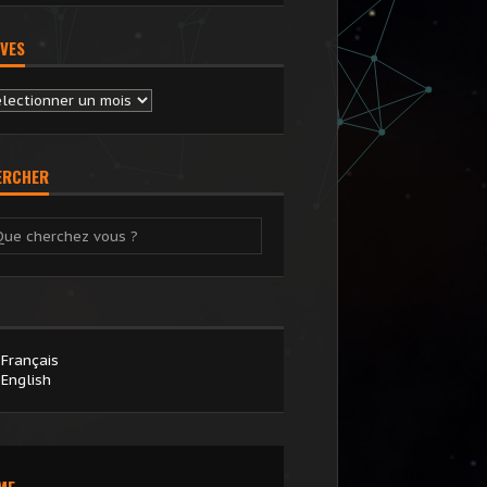
VES
chives
ERCHER
Français
English