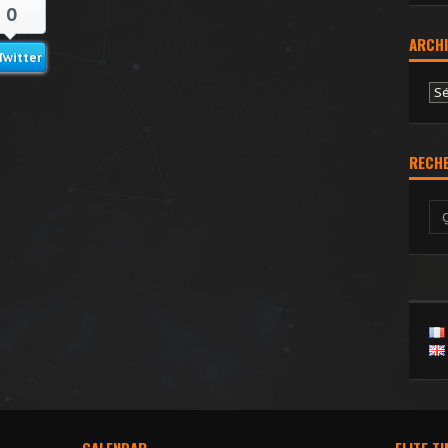
0
ARCHI
Twitter
Ar
RECH