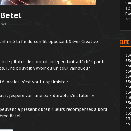
Se
12
 Betel
Po
Ai
lnet
ELITE
nfirmé la fin du conflit opposant Silver Creative
33
33
ien de pilotes de combat indépendant alléchés par les
33
 il ne pouvait y avoir qu’un seul vainqueur.
33
33
té locales, s’est voulu optimiste :
33
33
33
s, j’espère voir une paix durable s’installer. »
33
33
33
t peuvent à présent obtenir leurs récompenses à bord
33
tème Betel.
33
33