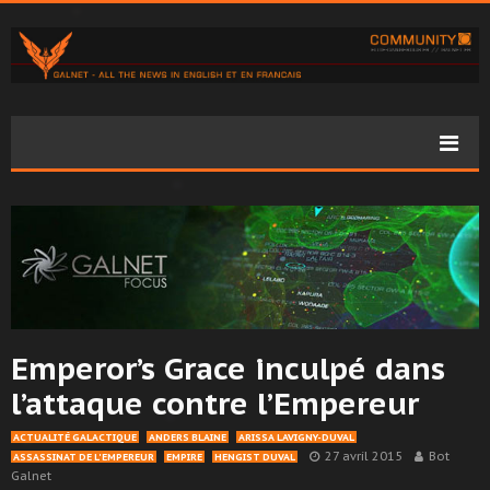
Emperor’s Grace inculpé dans
l’attaque contre l’Empereur
ACTUALITÉ GALACTIQUE
ANDERS BLAINE
ARISSA LAVIGNY-DUVAL
27 avril 2015
Bot
ASSASSINAT DE L'EMPEREUR
EMPIRE
HENGIST DUVAL
Galnet