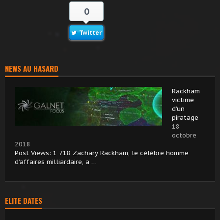
0
Twitter
NEWS AU HASARD
Rackham
victime
d’un
piratage
18
octobre
2018
Post Views: 1 718 Zachary Rackham, le célèbre homme
d’affaires milliardaire, a …
ELITE DATES