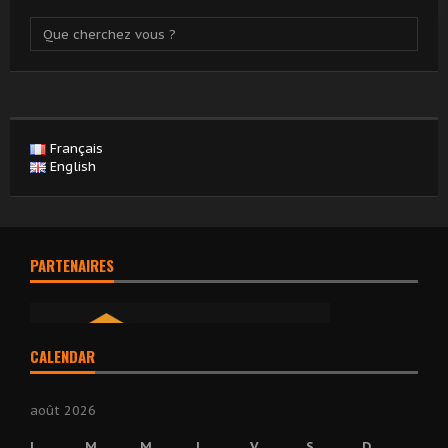
Français
English
PARTENAIRES
CALENDAR
août 2026
L
M
M
J
V
S
D